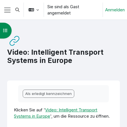
Zum Hauptinhalt
Sie sind als Gast
Anmelden
Sucheingabe umschalten
angemeldet
Website-Übersicht
Kursindex öffnen
Video: Intelligent Transport
Systems in Europe
Abschlussbedingungen
Als erledigt kennzeichnen
Klicken Sie auf '
Video: Intelligent Transport
Systems in Europe
', um die Ressource zu öffnen.