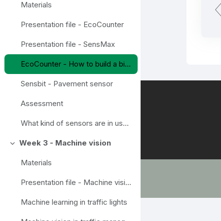
Materials
Presentation file - EcoCounter
Presentation file - SensMax
EcoCounter - How to build a bike count program
Sensbit - Pavement sensor
Assessment
What kind of sensors are in use in your own living environment/area, observations in local traffic?
Week 3 - Machine vision
Einklappen
Materials
Presentation file - Machine vision
Machine learning in traffic lights