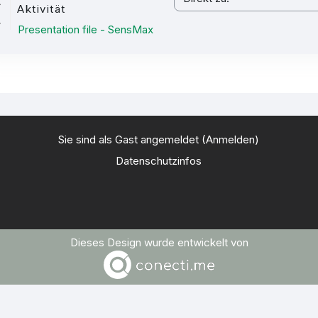
Direkt zu:
Aktivität
Presentation file - SensMax
Sie sind als Gast angemeldet (
Anmelden
)
Datenschutzinfos
Dieses Design wurde entwickelt von