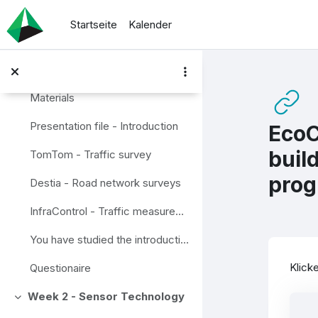
Zum Hauptinhalt
Teated õppijatele / News Forum
Startseite
Kalender
Welcome to study! How traffic can be measured? Wh...
Week 1 - Introduction
Einklappen
Materials
Presentation file - Introduction
EcoC
buil
TomTom - Traffic survey
pro
Destia - Road network surveys
InfraControl - Traffic measurements
You have studied the introduction, so next step is...
Abs
Klicke
Questionaire
Week 2 - Sensor Technology
Einklappen