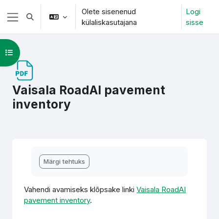
Jäta vahele peasisuni
Olete sisenenud
Logi
Lülitab otsingu sisendi
külaliskasutajana
sisse
Küljepaneel
Ava kursuse sisukord
Vaisala RoadAI pavement
inventory
Lõpetamise nõuded
Märgi tehtuks
Vahendi avamiseks klõpsake linki
Vaisala RoadAI
pavement inventory
.