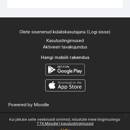
Olete sisenenud külaliskasutajana (
Logi sisse
)
Kasutustingimused
Aktiveeri tavakujundus
Hangi mobiili rakendus
Powered by
Moodle
x
This theme was proudly developed by
Kui jätkate selle veebisaidi sirvimist, nõustute meie tingimustega:
TTK Moodle'i kasutustingimused