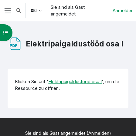
Zum Hauptinhalt
Sie sind als Gast
Anmelden
Sucheingabe umschalten
angemeldet
Website-Übersicht
Kursindex öffnen
Elektripaigaldustööd osa I
Abschlussbedingungen
Klicken Sie auf '
Elektripaigaldustööd osa I
', um die
Ressource zu öffnen.
Sie sind als Gast angemeldet (
Anmelden
)