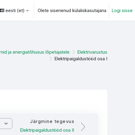
eesti ‎(et)‎
Olete sisenenud külaliskasutajana
Logi sisse
otsingu sisendi
d ja energiatõhusus lõpetajatele
Elektrivarustus
Elektripaigaldustööd osa I
Järgmine tegevus
Elektripaigaldustööd osa II