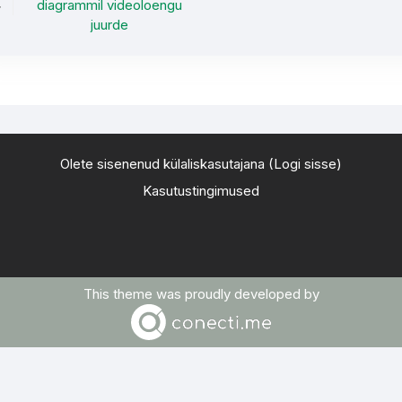
diagrammil videoloengu
juurde
Olete sisenenud külaliskasutajana (
Logi sisse
)
Kasutustingimused
This theme was proudly developed by