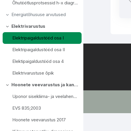
Õhutöötlusprotsessid h-x diagrammil videoloengu juurde
Energiatõhususe arvutused
Ahenda
Elektrivarustus
Ahenda
Elektripaigaldustööd osa I
Elektripaigaldustööd osa II
Elektipaigaldustööd osa 4
Elektrivarustuse õpik
Hoonete veevarustus ja kanalisatsioon
Ahenda
Uponor sisekliima- ja veelahendused 2015
EVS 835;2003
Hoonete veevarustus 2017