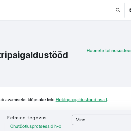
Lülitab 
Hoonete tehnosüsteemi
tripaigaldustööd
etamise nõuded
di avamiseks klõpsake linki
Elektripaigaldustööd osa I
.
Eelmine tegevus
Mine...
Õhutöötlusprotsessid h-x