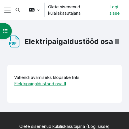
Jäta vahele peasisuni
Olete sisenenud
Logi
Lülitab otsingu sisendi
külaliskasutajana
sisse
Küljepaneel
Ava kursuse sisukord
Elektripaigaldustööd osa II
Lõpetamise nõuded
Vahendi avamiseks klõpsake linki
Elektripaigaldustööd osa II
.
Olete sisenenud külaliskasutajana (
Logi sisse
)