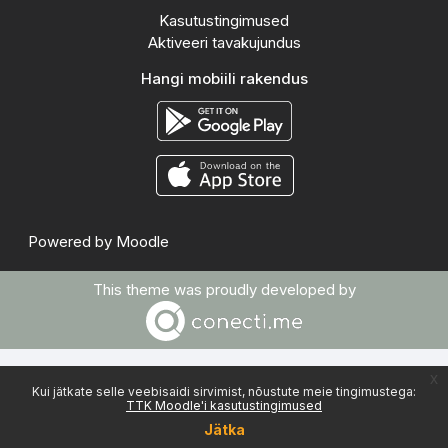
Kasutustingimused
Aktiveeri tavakujundus
Hangi mobiili rakendus
Powered by
Moodle
This theme was proudly developed by
x
Kui jätkate selle veebisaidi sirvimist, nõustute meie tingimustega:
TTK Moodle'i kasutustingimused
Jätka