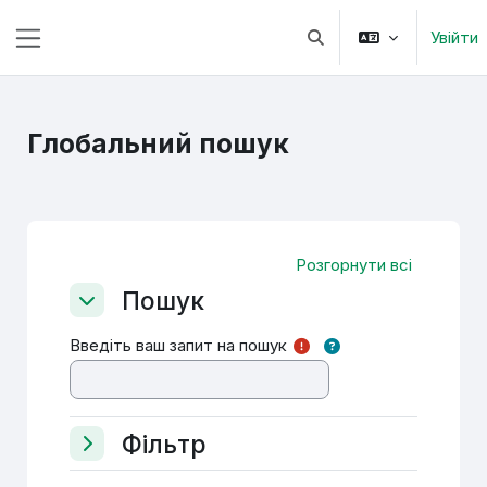
Перейти до головного вмісту
Увійти
Переключити введенн
Бокова панель
Глобальний пошук
Розгорнути всі
Пошук
Пошук
Пошук
Введіть ваш запит на пошук
Фільтр
Фільтр
Фільтр