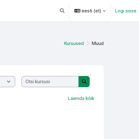
eesti ‎(et)‎
Logi sisse
Lülitab otsingu sisendi
Kursused
Muud
Otsi kursusi
Otsi kursusi
Laienda kõik