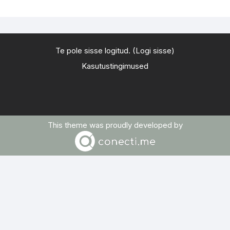
Te pole sisse logitud. (
Logi sisse
)
Kasutustingimused
This theme was proudly developed by