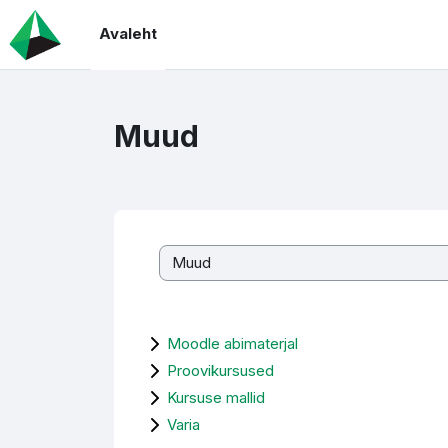
Jäta vahele peasisuni
Avaleht
Muud
Kursuste kategooriad
Moodle abimaterjal
Proovikursused
Kursuse mallid
Varia