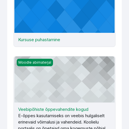
Kursuse puhastamine
Veebipõhiste õppevahendite kogud
Moodle abimaterjal
Veebipõhiste õppevahendite kogud
E-õppes kasutamiseks on veebis hulgaliselt
erinevaid võimalusi ja vahendeid. Koolielu
portaalis on õpetajad oma kogemuste põhjal