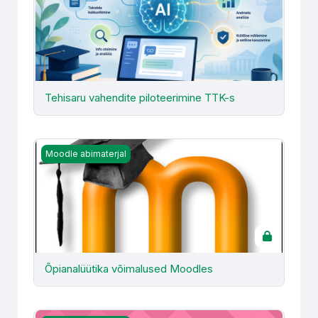
Tehisaru vahendite piloteerimine TTK-s
Õpianalüütika võimalused Moodles
Moodle abimaterjal
Õpianalüütika võimalused Moodles