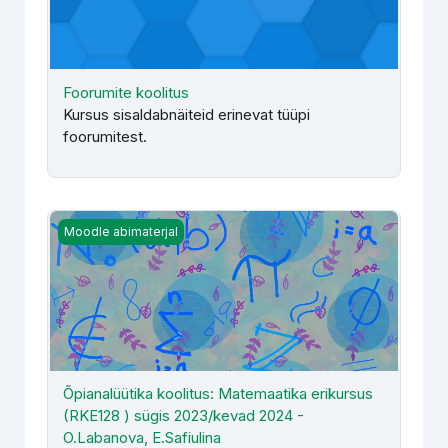
Foorumite koolitus
Kursus sisaldabnäiteid erinevat tüüpi
foorumitest.
Õpianalüütika koolitus: Matemaatika erikursus (RKE128 ) 
Moodle abimaterjal
Õpianalüütika koolitus: Matemaatika erikursus
(RKE128 ) sügis 2023/kevad 2024 -
O.Labanova, E.Safiulina