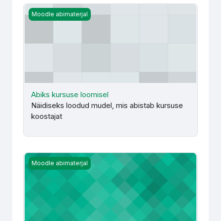
Abiks kursuse loomisel
Moodle abimaterjal
Abiks kursuse loomisel
Näidiseks loodud mudel, mis abistab kursuse
koostajat
Kursuse haldamine
Moodle abimaterjal