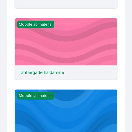
Tähtaegade haldamine
Moodle abimaterjal
Tähtaegade haldamine
Liivakast
Moodle abimaterjal