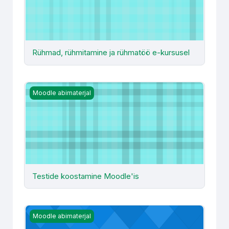
Rühmad, rühmitamine ja rühmatöö e-kursusel
Testide koostamine Moodle'is
Moodle abimaterjal
Testide koostamine Moodle'is
Kursuse puhastamine
Moodle abimaterjal