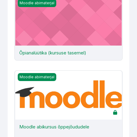
Õpianalüütika (kursuse tasemel)
Moodle abimaterjal
Õpianalüütika (kursuse tasemel)
Moodle abikursus õppejõududele
Moodle abimaterjal
Moodle abikursus õppejõududele