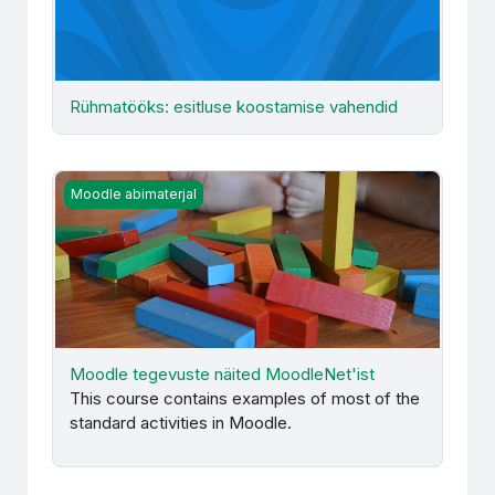
Rühmatööks: esitluse koostamise vahendid
Moodle tegevuste näited MoodleNet'ist
Moodle abimaterjal
Moodle tegevuste näited MoodleNet'ist
This course contains examples of most of the
standard activities in Moodle.