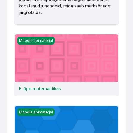
koostanud juhendeid, mida saab märksõnade
järgi otsida.
E-õpe matemaatikas
Moodle abimaterjal
E-õpe matemaatikas
Foorumite koolitus
Moodle abimaterjal