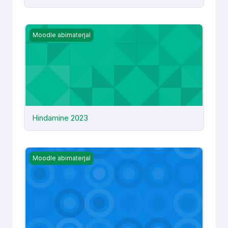
Hindamine 2023
Moodle abimaterjal
Hindamine 2023
PowerPoint alustajale õppejõule
Moodle abimaterjal