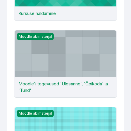
Kursuse haldamine
Moodle'i tegevused 'Ülesanne', 'Õpikoda' ja 'Tund'
Moodle abimaterjal
Moodle'i tegevused 'Ülesanne', 'Õpikoda' ja
'Tund'
Rühmad, rühmitamine ja rühmatöö e-kursusel
Moodle abimaterjal