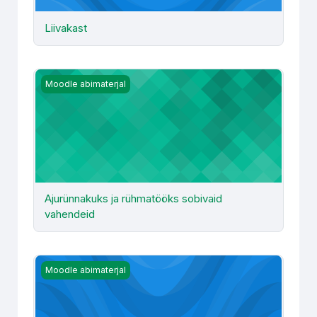
Liivakast
Ajurünnakuks ja rühmatööks sobivaid vahendeid
Moodle abimaterjal
Ajurünnakuks ja rühmatööks sobivaid
vahendeid
Rühmatööks: esitluse koostamise vahendid
Moodle abimaterjal