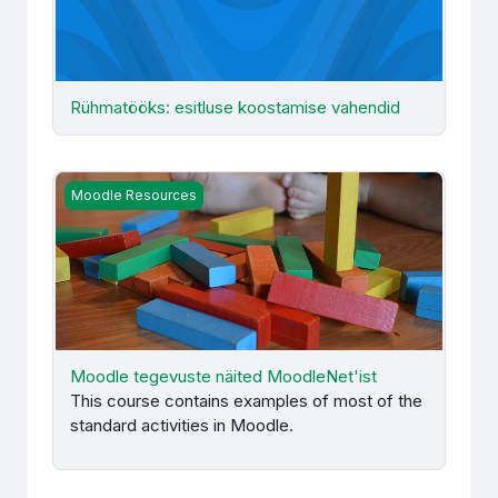
Rühmatööks: esitluse koostamise vahendid
Moodle tegevuste näited MoodleNet'ist
Moodle Resources
Moodle tegevuste näited MoodleNet'ist
This course contains examples of most of the
standard activities in Moodle.