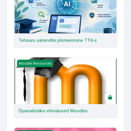
Tehisaru vahendite piloteerimine TTK-s
Õpianalüütika võimalused Moodles
Moodle Resources
Õpianalüütika võimalused Moodles