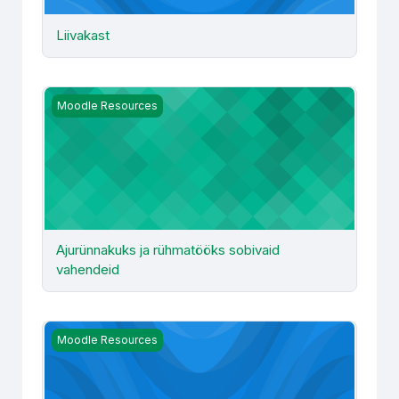
Liivakast
Ajurünnakuks ja rühmatööks sobivaid vahendeid
Moodle Resources
Ajurünnakuks ja rühmatööks sobivaid
vahendeid
Rühmatööks: esitluse koostamise vahendid
Moodle Resources