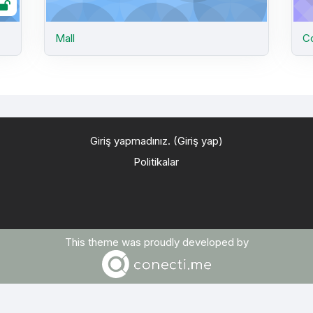
Mall
C
Giriş yapmadınız. (
Giriş yap
)
Politikalar
This theme was proudly developed by