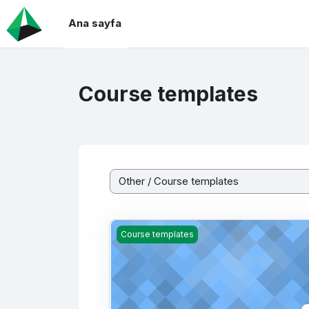
Ana içeriğe git
Ana sayfa
Course templates
Kurs Kategorileri
Mall (2025)
Course templates