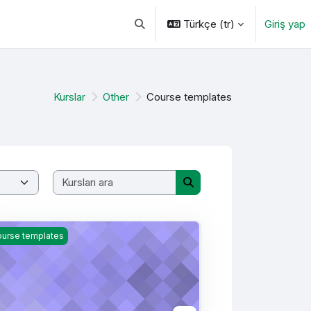
Türkçe ‎(tr)‎
Giriş yap
Arama girişini değiştir
Kurslar
Other
Course templates
Kursları ara
Kursları ara
urse Template 2025
urse templates