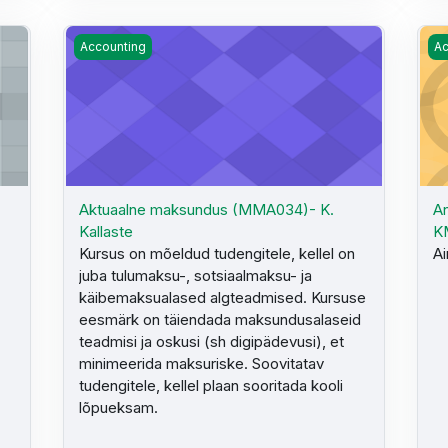
MMÕ003) MA2023 - S. Jakobson
Aktuaalne maksundus (MMA034)- K. Kallaste
An
Accounting
Ac
Aktuaalne maksundus (MMA034)- K.
An
Kallaste
K
Kursus on mõeldud tudengitele, kellel on
Ai
juba tulumaksu-, sotsiaalmaksu- ja
käibemaksualased algteadmised. Kursuse
eesmärk on täiendada maksundusalaseid
teadmisi ja oskusi (sh digipädevusi), et
minimeerida maksuriske. Soovitatav
tudengitele, kellel plaan sooritada kooli
lõpueksam.