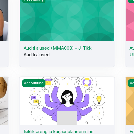
,
Auditi alused (MMA008) - J. Tikk
Av
Auditi alused
Ul
Isiklik areng ja karjääriplaneerimine (HKE199) MA päeva
Er
Accounting
Ac
Isiklik areng ja karjääriplaneerimine
Er