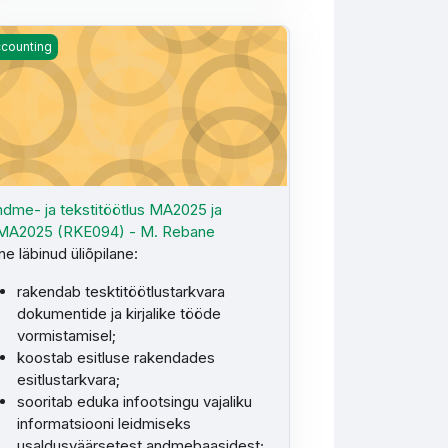
dme- ja tekstitöötlus MA2025 ja KMA2025 (RKE094) - M. Reban
counting
dme- ja tekstitöötlus MA2025 ja
MA2025 (RKE094) - M. Rebane
ne läbinud üliõpilane:
rakendab tesktitöötlustarkvara
dokumentide ja kirjalike tööde
vormistamisel;
koostab esitluse rakendades
esitlustarkvara;
sooritab eduka infootsingu vajaliku
informatsiooni leidmiseks
usaldusväärsetest andmebaasidest;