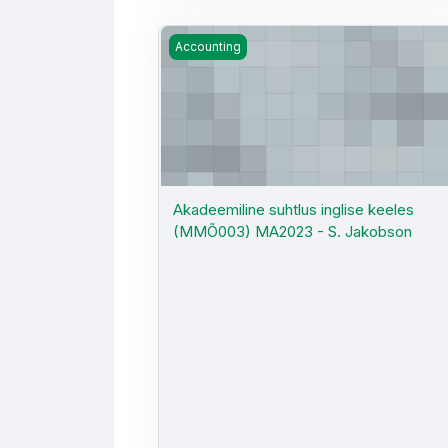
Akadeemiline suhtlus inglise keeles (
Accounting
Akadeemiline suhtlus inglise keeles
(MMÕ003) MA2023 - S. Jakobson