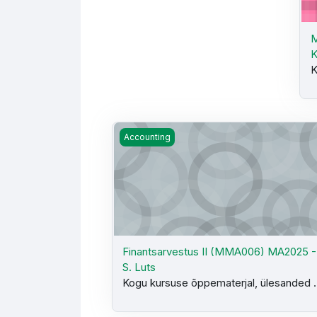
M
K
K
Finantsarvestus II (MMA006) MA2025 - 
Accounting
Finantsarvestus II (MMA006) MA2025 -
S. Luts
Kogu kursuse õppematerjal, ülesanded .