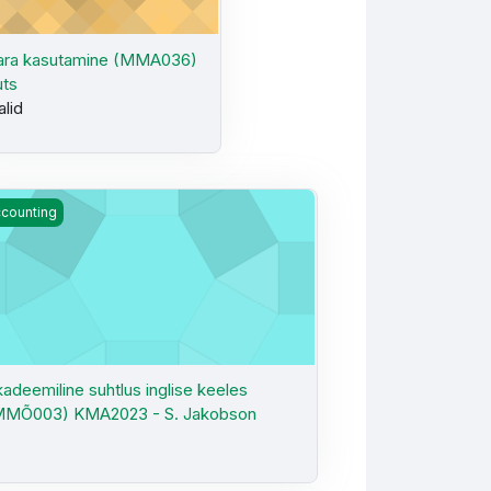
ara kasutamine (MMA036)
uts
alid
20/2 - S. Jakobson
adeemiline suhtlus inglise keeles (MMÕ003) KMA2023 - S. Jako
counting
adeemiline suhtlus inglise keeles
MMÕ003) KMA2023 - S. Jakobson