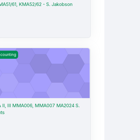
A51/61, KMA52/62 - S. Jakobson
 II, III MMA006, MMA007 MA2024 S. Luts
counting
 II, III MMA006, MMA007 MA2024 S.
ts