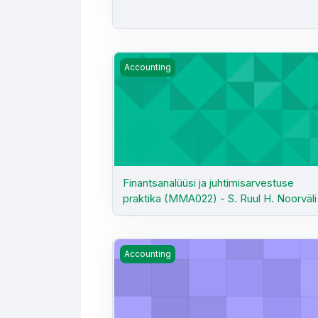
Finantsanalüüsi ja juhtimisarvestuse prak
Accounting
Finantsanalüüsi ja juhtimisarvestuse
praktika (MMA022) - S. Ruul H. Noorväli
Finantsarvestus I (MA2025) - H. Semjon
Accounting