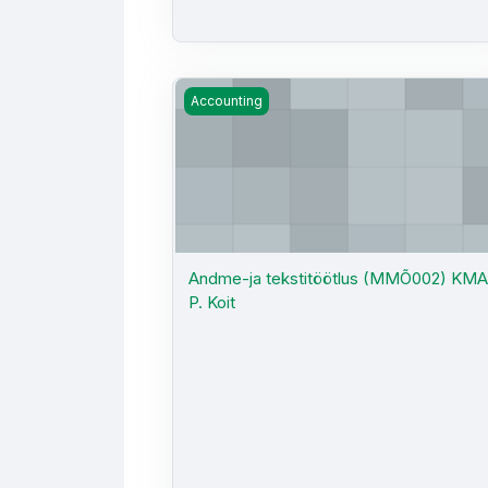
Andme-ja tekstitöötlus (MMÕ002) KMA -
Accounting
Andme-ja tekstitöötlus (MMÕ002) KMA
P. Koit