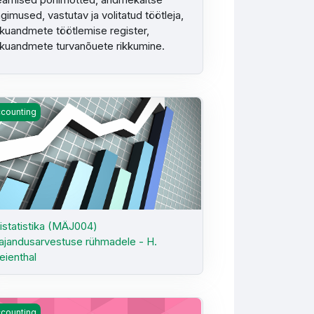
ngimused, vastutav ja volitatud töötleja,
ikuandmete töötlemise register,
ikuandmete turvanõuete rikkumine.
istatistika (MÄJ004) majandusarvestuse rühmadele - H. Freienthal
counting
istatistika (MÄJ004)
jandusarvestuse rühmadele - H.
eienthal
alik esinemine ( MA0406) KMA51/61 - J. Uljas
counting