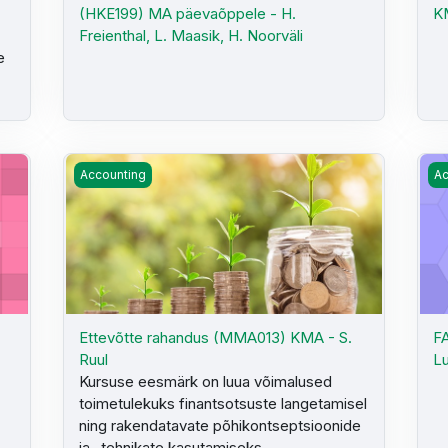
(HKE199) MA päevaõppele - H.
KM
Freienthal, L. Maasik, H. Noorväli
e
 Laaspere
Ettevõtte rahandus (MMA013) KMA - S. Ruul
FA
Accounting
Ac
Ettevõtte rahandus (MMA013) KMA - S.
FA
Ruul
Lu
Kursuse eesmärk on luua võimalused
toimetulekuks finantsotsuste langetamisel
ning rakendatavate põhikontseptsioonide
ja -tehnikate kasutamiseks.