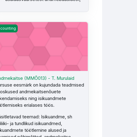
 - H. Freienthal
dmekaitse (MMÕ013) - T. Murulaid
counting
dmekaitse (MMÕ013) - T. Murulaid
rsuse eesmärk on kujundada teadmised
 oskused andmekaitsenõuete
kendamiseks ning isikuandmete
ötlemiseks erialases töös.
sitletavad teemad: Isikuandme, sh
iliiki- ja tundlikud isikuandmed,
ikuandmete töötlemine alused ja
amised põhimõtted, andmekaitse