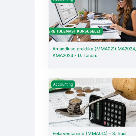
Aruandluse praktika (MMA021) MA2024
KMA2024 - D. Tandru
Eelarvestamine (MMA014) - S. Ruul
Accounting
Eelarvestamine (MMA014) - S. Ruul