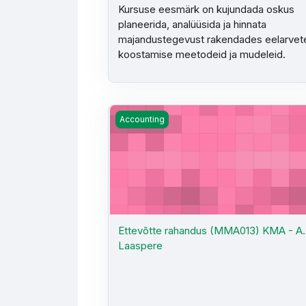
Kursuse eesmärk on kujundada oskus
planeerida, analüüsida ja hinnata
majandustegevust rakendades eelarvet
koostamise meetodeid ja mudeleid.
Ettevõtte rahandus (MMA013) KMA - A.
Accounting
Ettevõtte rahandus (MMA013) KMA - A.
Laaspere