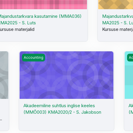
ajandustarkvara kasutamine (MMA036)
Majandustarkv
MA2025 - S. Luts
MA2025 - S. L
ursuse materjalid
Kursuse materj
S. Luts
Akadeemiline suhtlus inglise keeles (MMÕ003) KMA20
Ak
Accounting
Ac
Akadeemiline suhtlus inglise keeles
Ak
(MMÕ003) KMA2020/2 - S. Jakobson
(
..