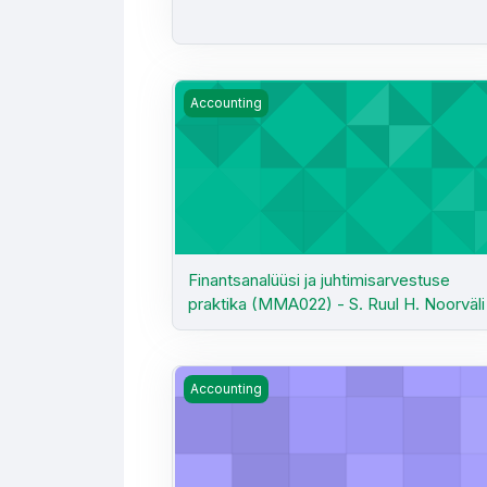
Finantsanalüüsi ja juhtimisarvestuse prak
Accounting
Finantsanalüüsi ja juhtimisarvestuse
praktika (MMA022) - S. Ruul H. Noorväli
Finantsarvestus I (MA2025) - H. Semjon
Accounting