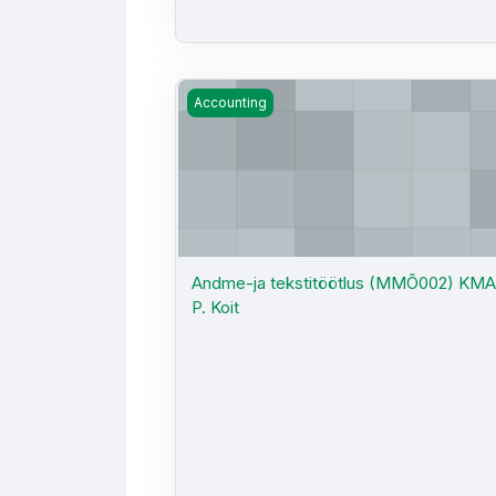
Andme-ja tekstitöötlus (MMÕ002) KMA -
Accounting
Andme-ja tekstitöötlus (MMÕ002) KMA
P. Koit