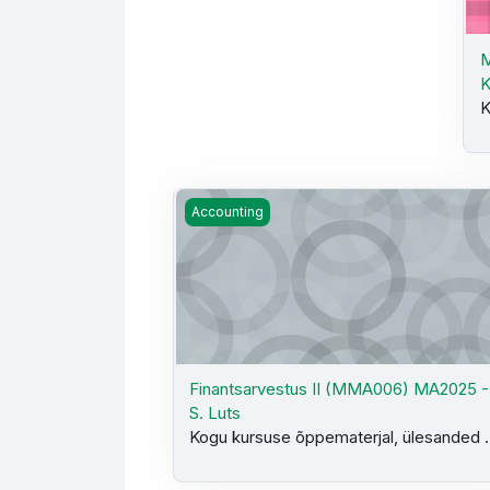
M
K
K
Finantsarvestus II (MMA006) MA2025 - 
Accounting
Finantsarvestus II (MMA006) MA2025 -
S. Luts
Kogu kursuse õppematerjal, ülesanded .