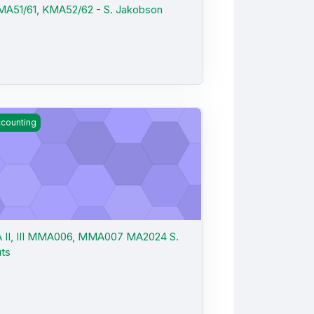
A51/61, KMA52/62 - S. Jakobson
 II, III MMA006, MMA007 MA2024 S. Luts
counting
 II, III MMA006, MMA007 MA2024 S.
ts