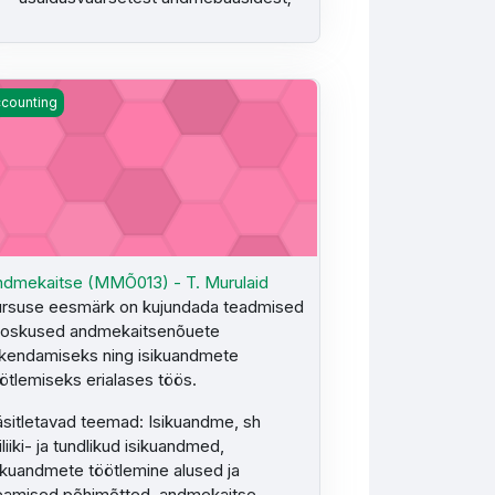
 - H. Freienthal
dmekaitse (MMÕ013) - T. Murulaid
counting
dmekaitse (MMÕ013) - T. Murulaid
rsuse eesmärk on kujundada teadmised
 oskused andmekaitsenõuete
kendamiseks ning isikuandmete
ötlemiseks erialases töös.
sitletavad teemad: Isikuandme, sh
iliiki- ja tundlikud isikuandmed,
ikuandmete töötlemine alused ja
amised põhimõtted, andmekaitse