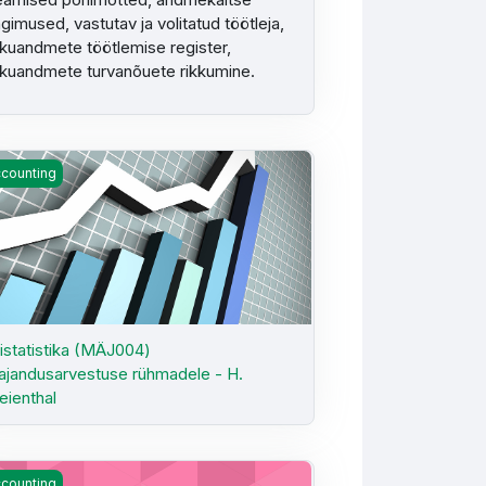
ngimused, vastutav ja volitatud töötleja,
ikuandmete töötlemise register,
ikuandmete turvanõuete rikkumine.
istatistika (MÄJ004) majandusarvestuse rühmadele - H. Freienthal
counting
istatistika (MÄJ004)
jandusarvestuse rühmadele - H.
eienthal
alik esinemine ( MA0406) KMA51/61 - J. Uljas
counting