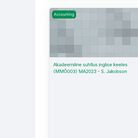
Akadeemiline suhtlus inglise keeles (
Accounting
Akadeemiline suhtlus inglise keeles
(MMÕ003) MA2023 - S. Jakobson