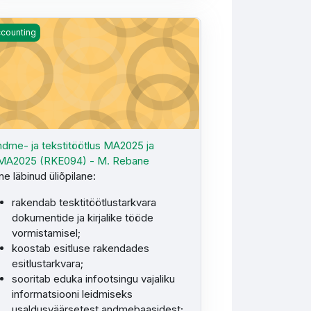
dme- ja tekstitöötlus MA2025 ja KMA2025 (RKE094) - M. Reban
counting
dme- ja tekstitöötlus MA2025 ja
MA2025 (RKE094) - M. Rebane
ne läbinud üliõpilane:
rakendab tesktitöötlustarkvara
dokumentide ja kirjalike tööde
vormistamisel;
koostab esitluse rakendades
esitlustarkvara;
sooritab eduka infootsingu vajaliku
informatsiooni leidmiseks
usaldusväärsetest andmebaasidest;