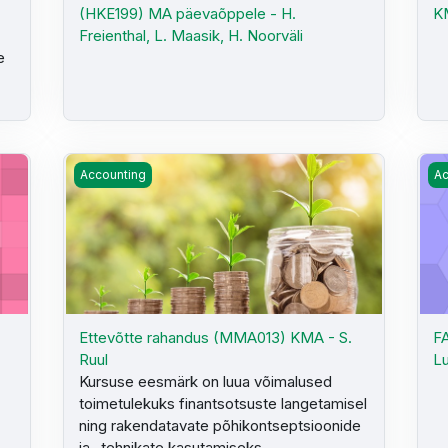
(HKE199) MA päevaõppele - H.
KM
Freienthal, L. Maasik, H. Noorväli
e
 Laaspere
Ettevõtte rahandus (MMA013) KMA - S. Ruul
FA
Accounting
Ac
Ettevõtte rahandus (MMA013) KMA - S.
FA
Ruul
Lu
Kursuse eesmärk on luua võimalused
toimetulekuks finantsotsuste langetamisel
ning rakendatavate põhikontseptsioonide
ja -tehnikate kasutamiseks.