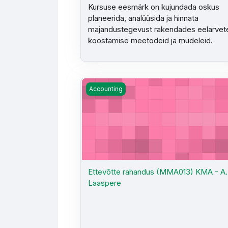
Kursuse eesmärk on kujundada oskus
planeerida, analüüsida ja hinnata
majandustegevust rakendades eelarvet
koostamise meetodeid ja mudeleid.
Ettevõtte rahandus (MMA013) KMA - A.
Accounting
Ettevõtte rahandus (MMA013) KMA - A.
Laaspere