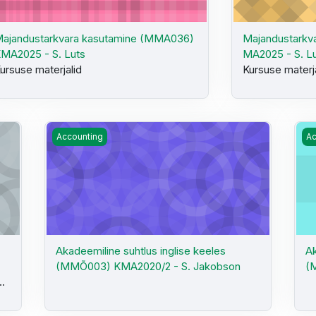
ajandustarkvara kasutamine (MMA036)
Majandustarkv
MA2025 - S. Luts
MA2025 - S. L
ursuse materjalid
Kursuse materj
S. Luts
Akadeemiline suhtlus inglise keeles (MMÕ003) KMA20
Ak
Accounting
Ac
Akadeemiline suhtlus inglise keeles
Ak
(MMÕ003) KMA2020/2 - S. Jakobson
(
..