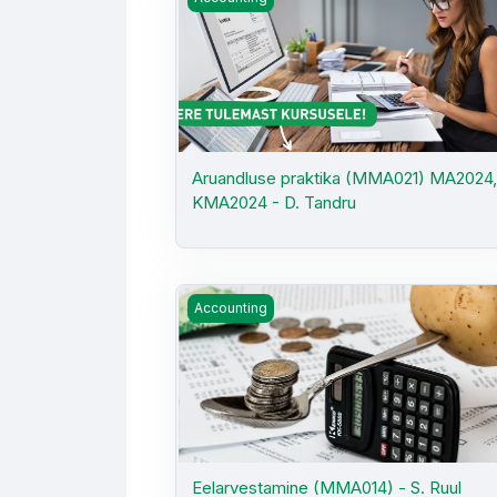
Aruandluse praktika (MMA021) MA2024
KMA2024 - D. Tandru
Eelarvestamine (MMA014) - S. Ruul
Accounting
Eelarvestamine (MMA014) - S. Ruul