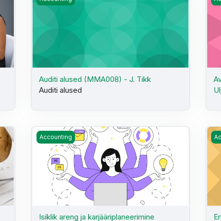
,
Auditi alused (MMA008) - J. Tikk
Av
Auditi alused
Ul
Isiklik areng ja karjääriplaneerimine (HKE199) MA päeva
Er
Accounting
Ac
Isiklik areng ja karjääriplaneerimine
Er