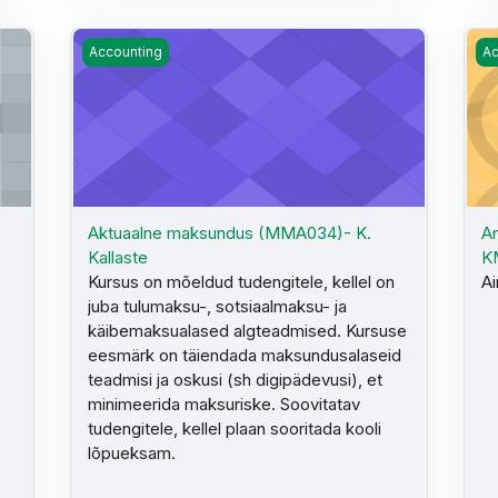
MMÕ003) MA2023 - S. Jakobson
Aktuaalne maksundus (MMA034)- K. Kallaste
An
Accounting
Ac
Aktuaalne maksundus (MMA034)- K.
An
Kallaste
K
Kursus on mõeldud tudengitele, kellel on
Ai
juba tulumaksu-, sotsiaalmaksu- ja
käibemaksualased algteadmised. Kursuse
eesmärk on täiendada maksundusalaseid
teadmisi ja oskusi (sh digipädevusi), et
minimeerida maksuriske. Soovitatav
tudengitele, kellel plaan sooritada kooli
lõpueksam.