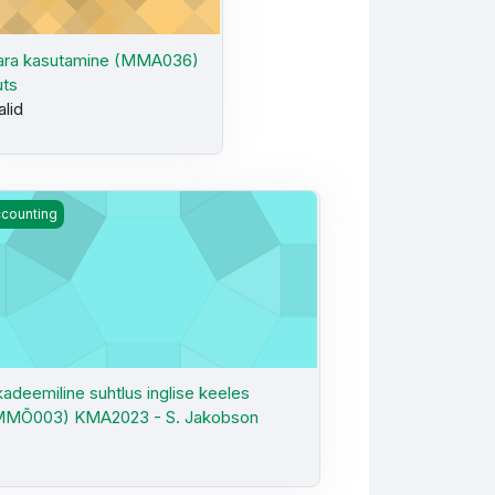
ara kasutamine (MMA036)
uts
alid
20/2 - S. Jakobson
adeemiline suhtlus inglise keeles (MMÕ003) KMA2023 - S. Jako
counting
adeemiline suhtlus inglise keeles
MMÕ003) KMA2023 - S. Jakobson