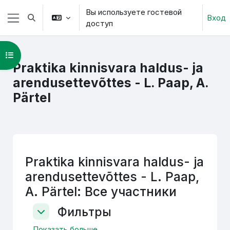
Перейти к основному содержанию
Вы используете гостевой
Вход
Изменить данные поисковой строки
доступ
Боковая панель
Открыть оглавление курса
Praktika kinnisvara haldus- ja
arendusettevõttes - L. Paap, A.
Pärtel
Praktika kinnisvara haldus- ja
arendusettevõttes - L. Paap,
A. Pärtel: Все участники
Фильтры
Фильтры
Фильтры
Показать больше ...