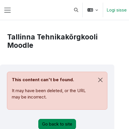
Jäta vahele peasisuni
Logi sisse
Lülitab otsingu sisendi
Küljepaneel
Tallinna Tehnikakõrgkooli
Moodle
This content can't be found.
Loobu sellest 
It may have been deleted, or the URL
may be incorrect.
Go back to site