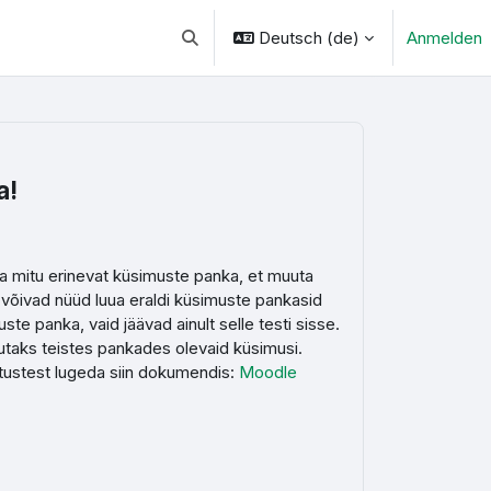
Deutsch ‎(de)‎
Anmelden
Sucheingabe umschalten
a!
 mitu erinevat küsimuste panka, et muuta
õivad nüüd luua eraldi küsimuste pankasid
e panka, vaid jäävad ainult selle testi sisse.
utaks teistes pankades olevaid küsimusi.
tustest lugeda siin dokumendis:
Moodle