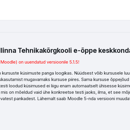
llinna Tehnikakõrgkooli e-õppe keskkond
Moodle) on uuendatud versioonile 5.1.5!
kursuste küsimuste panga loogikas. Nüüdsest võib kursusele luua
askasutamist mugavamaks kursuse piires. Sama kursuse õppejõud v
sti loodud küsimused ei liigu enam automaatselt ühisesse küsimust
 mis on mõeldud vaid ühe konkreetse testi jaoks, ilma, et see mõj
nevatest pankadest. Lähemalt saab Moodle 5-nda versiooni muuda