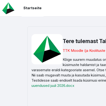
Zum Hauptinhalt
Startseite
Tere tulemast Ta
TTK Moodle (ja Koolituste 
Kõige suurem muudatus on 
küsimuste haldamist ja ta
varasemate eraldi kategooriate asemel. Otse te
Nii saab mugavalt muuta ja kasutada küsimusi,
Testidesse saab endiselt lisada küsimusi eri
uuendused juuli 2026.docx