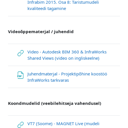
Infrabim 2015. Osa 8: Taristumudeli
Link/URL
kvaliteedi tagamine
Videoõppematerjal / juhendid
Video - Autodesk BIM 360 & InfraWorks
Link/URL
Shared Views (video on ingliskeelne)
Juhendmaterjal - Projektipõhine koostöö
Datei
InfraWorks tarkvaras
Koondmudelid (veebilehitseja vahendusel)
VT7 (Soome) - MAGNET Live (mudeli