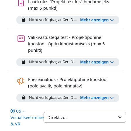
Laadi üles "Projekti esitlus" hindamiseks
Aufgabe
(max 5 punkti)
Nicht verfügbar, außer: Die Aktivität
Küsimuste/tagasisid
Mehr anzeigen
Valikvastustega test - Projektipõhine
koostöö - õpitu kinnistamiseks (max 5
punkti)
Nicht verfügbar, außer: Die Aktivität
Laadi üles "Projekt
Mehr anzeigen
Eneseanalüüs - Projektipõhine koostöö
Feedback
(pole avalik, pole hinnatav)
Nicht verfügbar, außer: Die Aktivität
Valikvastustega test
Mehr anzeigen
05 -
Visualiseerimine
& VR