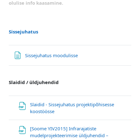
olulise info kaasamine.
Sissejuhatus
Textseite
Sissejuhatus moodulisse
Slaidid / üldjuhendid
Slaidid - Sissejuhatus projektipõhisesse
Datei
koostöösse
[Soome YIV2015] Infrarajatiste
mudelprojekteerimise üldjuhendid –