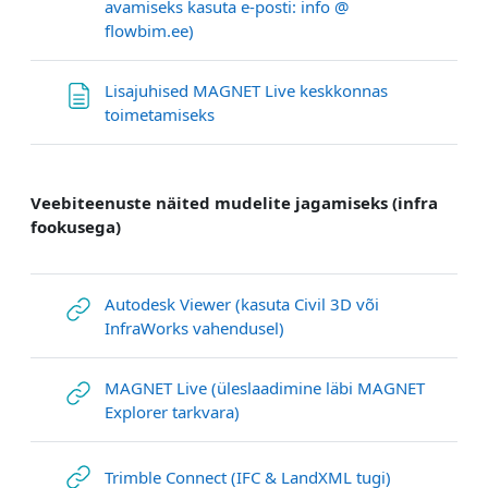
avamiseks kasuta e-posti: info @
Link/URL
flowbim.ee)
Lisajuhised MAGNET Live keskkonnas
Textseite
toimetamiseks
Veebiteenuste näited mudelite jagamiseks (infra
fookusega)
Autodesk Viewer (kasuta Civil 3D või
Link/URL
InfraWorks vahendusel)
MAGNET Live (üleslaadimine läbi MAGNET
Link/URL
Explorer tarkvara)
Link/URL
Trimble Connect (IFC & LandXML tugi)