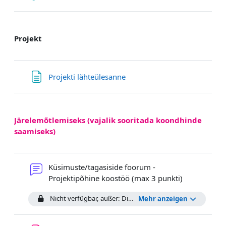
Projekt
Textseite
Projekti lähteülesanne
Järelemõtlemiseks (vajalik sooritada koondhinde
saamiseks)
Küsimuste/tagasiside foorum -
Forum
Projektipõhine koostöö (max 3 punkti)
Nicht verfügbar, außer: Die Aktivität
Eneseanalüüs - Visua
Mehr anzeigen