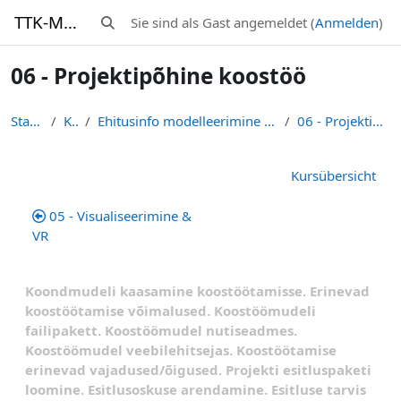
Zum Hauptinhalt
TTK-Moodle
Sie sind als Gast angemeldet (
Anmelden
)
Sucheingabe umschalten
06 - Projektipõhine koostöö
Startseite
Kurse
Ehitusinfo modelleerimine (BIM) (EHE011) - R. Puust
06 - Projektipõhine koostöö
Abschnittsübersicht
Kursübersicht
05 - Visualiseerimine &
VR
Koondmudeli kaasamine koostöötamisse. Erinevad
koostöötamise võimalused. Koostöömudeli
failipakett. Koostöömudel nutiseadmes.
Koostöömudel veebilehitsejas. Koostöötamise
erinevad vajadused/õigused.
Projekti esitluspaketi
loomine. Esitlusoskuse arendamine. Esitluse tarvis