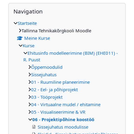
Blöcke
Navigation überspringen
Navigation
Startseite
Tallinna Tehnikakõrgkooli Moodle
Meine Kurse
Kurse
Ehitusinfo modelleerimine (BIM) (EHE011) -
R. Puust
Õppemoodulid
Sissejuhatus
01 - Ruumiline planeerimine
02 - Eel- ja põhiprojekt
03 - Tööprojekt
04 - Virtuaalne mudel / ehitamine
05 - Visualiseerimine & VR
06 - Projektipõhine koostöö
Sissejuhatus moodulisse