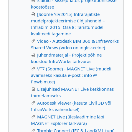
Slaidid - Sissejuhatus projektipõhisesse
koostöösse
[Soome YIV2015] Infrarajatiste
mudelprojekteerimise üldjuhendid –
Infrabim 2015. Osa 8: Taristumudeli
kvaliteedi tagamine
Video - Autodesk BIM 360 & InfraWorks
Shared Views (video on ingliskeelne)
Juhendmaterjal - Projektipõhine
koostöö InfraWorks tarkvaras
VT7 (Soome) - MAGNET Live (mudeli
avamiseks kasuta e-posti: info @
flowbim.ee)
Lisajuhised MAGNET Live keskkonnas
toimetamiseks
Autodesk Viewer (kasuta Civil 3D või
InfraWorks vahendusel)
MAGNET Live (üleslaadimine läbi
MAGNET Explorer tarkvara)
Trimble Connect (IFC & LandXML tugi)