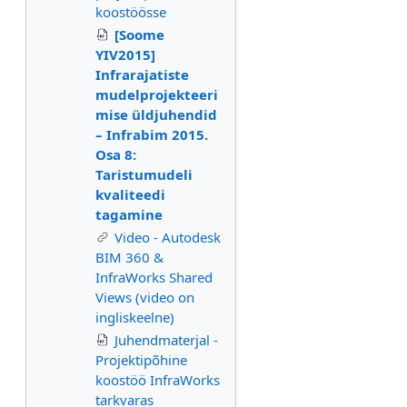
koostöösse
[Soome
YIV2015]
Infrarajatiste
mudelprojekteeri
mise üldjuhendid
– Infrabim 2015.
Osa 8:
Taristumudeli
kvaliteedi
tagamine
Video - Autodesk
BIM 360 &
InfraWorks Shared
Views (video on
ingliskeelne)
Juhendmaterjal -
Projektipõhine
koostöö InfraWorks
tarkvaras