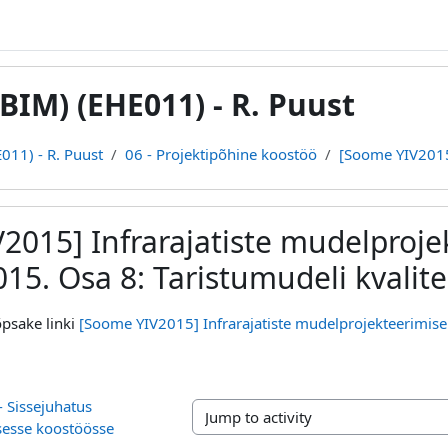
BIM) (EHE011) - R. Puust
011) - R. Puust
06 - Projektipõhine koostöö
[Soome YIV2015]
2015] Infrarajatiste mudelproje
015. Osa 8: Taristumudeli kvalit
psake linki
[Soome YIV2015] Infrarajatiste mudelprojekteerimise
- Sissejuhatus 
Jump to activity
sesse koostöösse