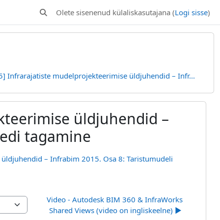
Olete sisenenud külaliskasutajana (
Logi sisse
)
Lülitab otsingu sisendi
 Infrarajatiste mudelprojekteerimise üldjuhendid – Infr...
kteerimise üldjuhendid –
eedi tagamine
 üldjuhendid – Infrabim 2015. Osa 8: Taristumudeli
Video - Autodesk BIM 360 & InfraWorks 
Shared Views (video on ingliskeelne) ▶︎