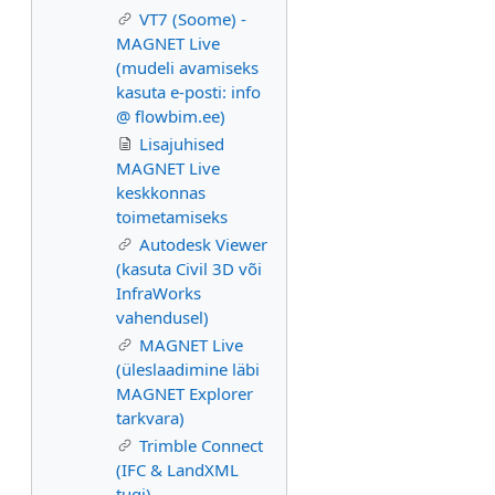
VT7 (Soome) -
MAGNET Live
(mudeli avamiseks
kasuta e-posti: info
@ flowbim.ee)
Lisajuhised
MAGNET Live
keskkonnas
toimetamiseks
Autodesk Viewer
(kasuta Civil 3D või
InfraWorks
vahendusel)
MAGNET Live
(üleslaadimine läbi
MAGNET Explorer
tarkvara)
Trimble Connect
(IFC & LandXML
tugi)