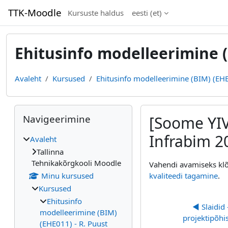
Jäta vahele peasisuni
TTK-Moodle
Kursuste haldus
eesti ‎(et)‎
Ehitusinfo modelleerimine (
Avaleht
Kursused
Ehitusinfo modelleerimine (BIM) (EHE
Plokid
Jäta vahele Navigeerimine
Navigeerimine
[Soome YIV
Infrabim 2
Avaleht
Tallinna
Lõpetamise nõuded
Tehnikakõrgkooli Moodle
Vahendi avamiseks klõ
Minu kursused
kvaliteedi tagamine
.
Kursused
Ehitusinfo
◀︎ Slaidid 
modelleerimine (BIM)
projektipõhi
(EHE011) - R. Puust