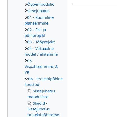
Õppemoodulid
Sissejuhatus
01 - Ruumiline
planeerimine
02 - Eel- ja
põhiprojekt
03 - Tööprojekt
04 - Virtuaalne
mudel / ehitamine
05 -
Visualiseerimine &
VR
06 - Projektipõhine
koostöö
Sissejuhatus
moodulisse
Slaidid -
Sissejuhatus
projektipõhisesse