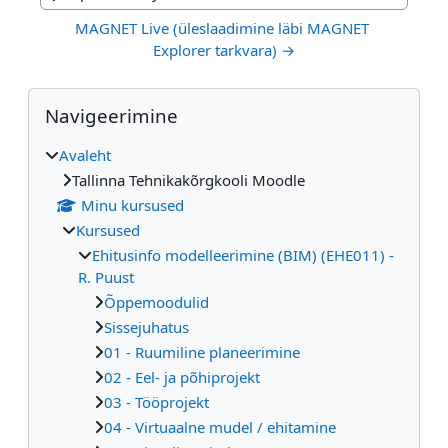
Jump to activity
MAGNET Live (üleslaadimine läbi MAGNET 
Explorer tarkvara) →
Plokid
Jäta vahele Navigeerimine
Navigeerimine
Avaleht
Tallinna Tehnikakõrgkooli Moodle
Minu kursused
Kursused
Ehitusinfo modelleerimine (BIM) (EHE011) -
R. Puust
Õppemoodulid
Sissejuhatus
01 - Ruumiline planeerimine
02 - Eel- ja põhiprojekt
03 - Tööprojekt
04 - Virtuaalne mudel / ehitamine