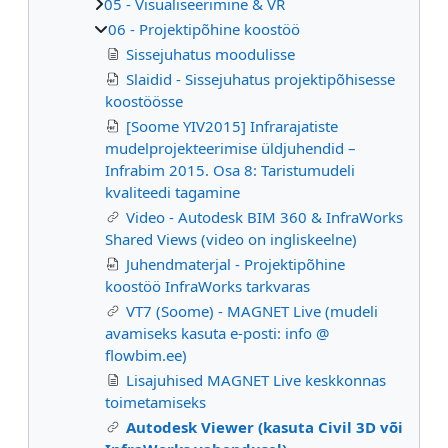
05 - Visualiseerimine & VR
06 - Projektipõhine koostöö
Sissejuhatus moodulisse
Slaidid - Sissejuhatus projektipõhisesse
koostöösse
[Soome YIV2015] Infrarajatiste
mudelprojekteerimise üldjuhendid –
Infrabim 2015. Osa 8: Taristumudeli
kvaliteedi tagamine
Video - Autodesk BIM 360 & InfraWorks
Shared Views (video on ingliskeelne)
Juhendmaterjal - Projektipõhine
koostöö InfraWorks tarkvaras
VT7 (Soome) - MAGNET Live (mudeli
avamiseks kasuta e-posti: info @
flowbim.ee)
Lisajuhised MAGNET Live keskkonnas
toimetamiseks
Autodesk Viewer (kasuta Civil 3D või