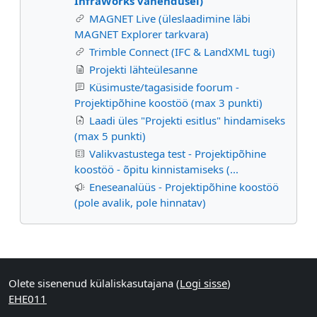
InfraWorks vahendusel)
MAGNET Live (üleslaadimine läbi
MAGNET Explorer tarkvara)
Trimble Connect (IFC & LandXML tugi)
Projekti lähteülesanne
Küsimuste/tagasiside foorum -
Projektipõhine koostöö (max 3 punkti)
Laadi üles "Projekti esitlus" hindamiseks
(max 5 punkti)
Valikvastustega test - Projektipõhine
koostöö - õpitu kinnistamiseks (...
Eneseanalüüs - Projektipõhine koostöö
(pole avalik, pole hinnatav)
Supplementary blocks
Olete sisenenud külaliskasutajana (
Logi sisse
)
EHE011