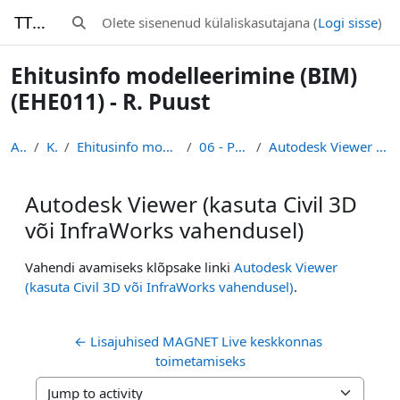
Jäta vahele peasisuni
TTK-Moodle
Olete sisenenud külaliskasutajana (
Logi sisse
)
Lülitab otsingu sisendi
Ehitusinfo modelleerimine (BIM)
(EHE011) - R. Puust
Avaleht
Kursused
Ehitusinfo modelleerimine (BIM) (EHE011) - R. Puust
06 - Projektipõhine koostöö
Autodesk Viewer (kasuta Civil 3D või InfraWorks vahendusel)
Autodesk Viewer (kasuta Civil 3D
või InfraWorks vahendusel)
Lõpetamise nõuded
Vahendi avamiseks klõpsake linki
Autodesk Viewer
(kasuta Civil 3D või InfraWorks vahendusel)
.
← Lisajuhised MAGNET Live keskkonnas 
toimetamiseks