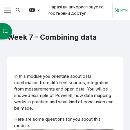
Перейти до головного вмісту
Наразі ви використовуєте
Увійти
Переключити введення пошуку
гостьовий доступ
Бокова панель
Відкритий покажчик курсу
Week 7 - Combining data
Схема розділу
In this module you orientate about data
combination from different sources, integration
from measurements and open data. You will be
showed example of PowerBI, how data mapping
works in practice and what kind of conclusion can
be made.
Here are some questions for you about this
module: