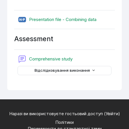
H5P
Presentation file - Combining data
Assessment
Форум
Comprehensive study
Відслідковування виконання
Наразі ви використовуєте гостьовий доступ (
Увійти
)
Політики
Перемикнути до стандартної теми