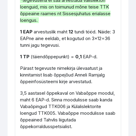
*tegevusena ei saa arvestada välislektori
loenguid, mis on toimunud mõne teise TTK
õppeaine raames nt Sissesjuhatus erialasse
loengus.
1 EAP
arvestuslik maht
12
tundi tööd. Näide: 3
EAPne aine eeldab, et kogutud on 3x12=36
tunni jagu tegevusi.
1 TP
(täiendõppepunkt) =
0,1
EAP-d.
Pärast tegevuste nimekirja ülevaatust ja
kinnitamist lisab õppejõud Anneli Ramjalg
õppeinfosüsteemi kirje arvestatud.
3,5 aastasel õppekaval on Vabaõppe moodul,
maht 6 EAP-d. Sinna moodulisse saab kanda
Vabaõpingud TTK006 ja Külalislektorite
loengud TTK005. Vabaõppe moodulisse saab
õppeained Tahvlis liigutada
õppekorraldusspetsialist.