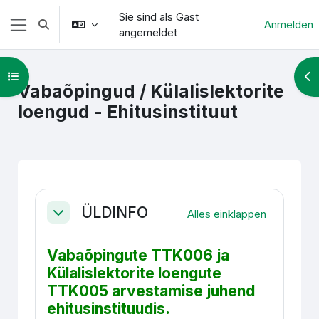
Zum Hauptinhalt
Sie sind als Gast
Anmelden
Sucheingabe umschalten
angemeldet
Website-Übersicht
Kursindex öffnen
Blo
Vabaõpingud / Külalislektorite
loengud - Ehitusinstituut
Abschnittsübersicht
ÜLDINFO
Alles einklappen
Einklappen
Vabaõpingute TTK006 ja
Külalislektorite loengute
TTK005 arvestamise juhend
ehitusinstituudis.