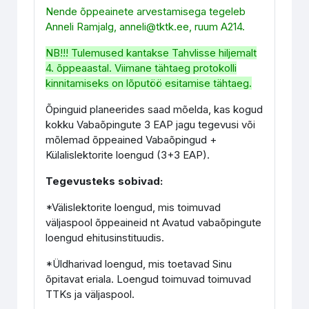
Nende õppeainete arvestamisega tegeleb
Anneli Ramjalg, anneli@tktk.ee, ruum A214.
NB!!! Tulemused kantakse Tahvlisse hiljemalt
4. õppeaastal. Viimane tähtaeg protokolli
kinnitamiseks on lõputöö esitamise tähtaeg.
Õpinguid planeerides saad mõelda, kas kogud
kokku Vabaõpingute 3 EAP jagu tegevusi või
mõlemad õppeained Vabaõpingud +
Külalislektorite loengud (3+3 EAP).
Tegevusteks sobivad:
*Välislektorite loengud, mis toimuvad
väljaspool õppeaineid nt Avatud vabaõpingute
loengud ehitusinstituudis.
*Üldharivad loengud, mis toetavad Sinu
õpitavat eriala. Loengud toimuvad toimuvad
TTKs ja väljaspool.