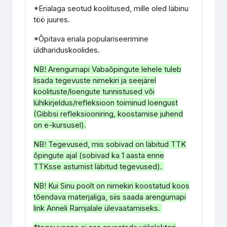
*Erialaga seotud koolitused, mille oled läbinu
töö juures.
*Õpitava eriala populariseerimine
üldhariduskoolides.
NB! Arengumapi Vabaõpingute lehele tuleb
lisada tegevuste nimekiri ja seejärel
koolituste/loengute tunnistused või
lühikirjeldus/refleksioon toiminud loengust
(Gibbsi refleksiooniring, koostamise juhend
on e-kursusel).
NB! Tegevused, mis sobivad on läbitud TTK
õpingute ajal (sobivad ka 1 aasta enne
TTKsse astumist läbitud tegevused).
NB! Kui Sinu poolt on nimekiri koostatud koos
tõendava materjaliga, siis saada arengumapi
link Anneli Ramjalale ülevaatamiseks.