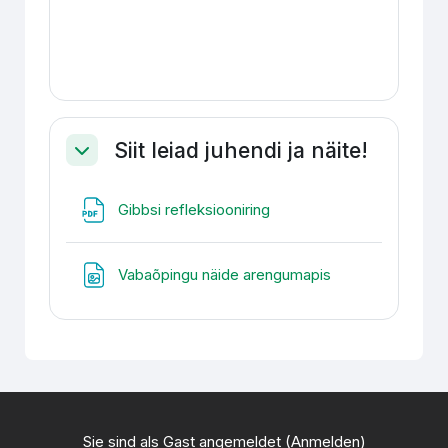
Siit leiad juhendi ja näite!
Einklappen
Datei
Gibbsi refleksiooniring
Datei
Vabaõpingu näide arengumapis
Sie sind als Gast angemeldet (
Anmelden
)