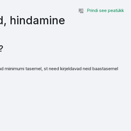
Prindi see peatükk
ed, hindamine
?
atud miinimumi tasemel, st need kirjeldavad neid baastasemel