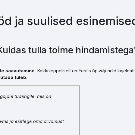
ööd ja suulised esinemis
Kuidas tulla toime hindamistega
ite saavutamine
. Kokkuleppeliselt on Eestis õpiväljundid kirjeld
vutada tuleb
.
gajale tudengile, mis on
 vms ja esitlege oma arvamust