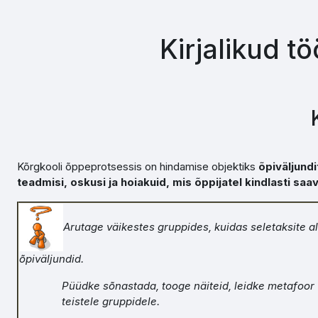
Jäta vahele peasisuni
Kirjalikud t
Kõrgkooli õppeprotsessis on hindamise objektiks
õpiväljund
teadmisi, oskusi ja hoiakuid, mis õppijatel kindlasti saa
Arutage väikestes gruppides, kuidas seletaksite al
õpiväljundid.
Püüdke sõnastada, tooge näiteid, leidke metafoor
teistele gruppidele.