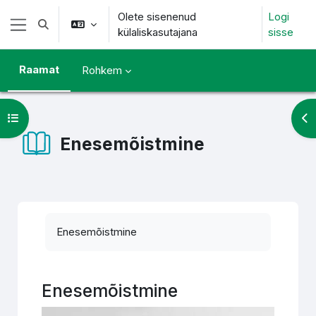
Jäta vahele peasisuni
Olete sisenenud
Logi
Lülitab otsingu sisendi
külaliskasutajana
sisse
Küljepaneel
Raamat
Rohkem
Ava kursuse sisukord
Ava
Enesemõistmine
Lõpetamise nõuded
Enesemõistmine
Enesemõistmine