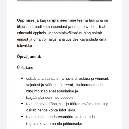
Õppimise ja karjääriplaneerimise teema
läbinuna on
üliõpilane teadlikum iseendast ja oma soovidest, teab
erinevaid õppimis- ja töötamisvõimalusi ning oskab
ennast ja oma võimalusi analüüsides kavandada oma
tulevikku.
Õpiväljundid:
Üliõpilane
oskab analüüsida oma huvisid, oskusi ja võimeid,
vajadusi ja väärtussüsteemi, iseloomuomadusi
ning mõistab enesetundmise ja
karjääriplaneerimise seoseid
teab erinevaid õppimis- ja töötamisvõimalusi ning
oskab nende kohta infot leida.
teab kuidas seada eesmärke ja koostada
tegevuskava oma elu juhtimiseks