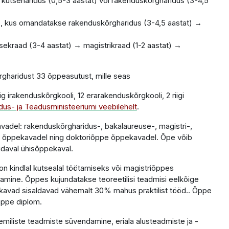
utseharidus (0,5-3 aastat) või rakenduskõrgharidus (3-4,5
ž
, kus omandatakse rakenduskõrgharidus (3-4,5 aastat) →
kraad (3-4 aastat) → magistrikraad (1-2 aastat) →
õrgharidust 33 õppeasutust, mille seas
 riig irakenduskõrgkooli, 12 erarakenduskõrgkooli, 2 riigi
dus- ja Teadusministeeriumi veebilehelt
.
avadel: rakenduskõrgharidus-, bakalaureuse-, magistri-,
ud õppekavadel ning doktoriõppe õppekavadel. Õpe võib
idaval ühisõppekaval.
n kindlal kutsealal töötamiseks või magistriõppes
mine. Õppes kujundatakse teoreetilisi teadmisi eelkõige
pekavad sisaldavad vähemalt 30% mahus praktilist tööd.. Õppe
õppe diplom.
iliste teadmiste süvendamine, eriala alusteadmiste ja -