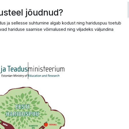
usteel jõudnud?
us ja sellesse suhtumine algab kodust ning hariduspuu toetub
vad hariduse saamise võimalused ning viljadeks väljundina