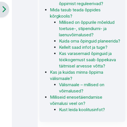
õppimist reguleerivad?
Mida tasub teada õppides
kõrgkoolis?
Millised on õppurile mõeldud
toetuse-, stipendiumi- ja
laenuvõimalused?
Kuida oma õpinguid planeerida?
Kellelt saad infot ja tuge?
Kas varasemaid õpinguid ja
töökogemust saab õppekava
täitmisel arvesse võtta?
Kas ja kuidas minna õppima
välismaale?
Välismaale – millised on
võimalused?
Milliseid enesetäiendamise
võimalusi veel on?
Kust leida koolitusinfot?