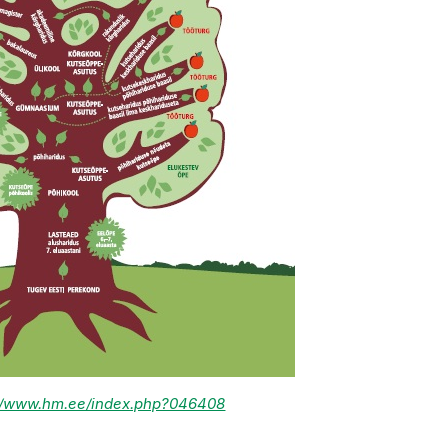
://www.hm.ee/index.php?046408