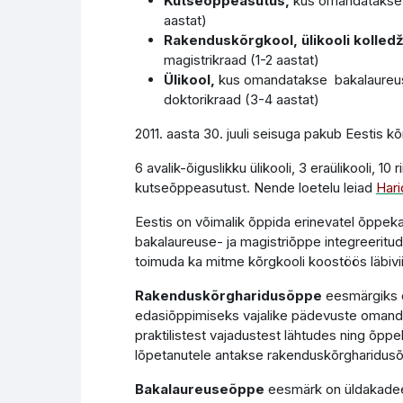
Kutseõppeasutus,
kus
omandatakse k
aastat)
Rakenduskõrgkool, ülikooli kolled
magistrikraad (1-2 aastat)
Ülikool,
kus omandatakse bakalaureuse
doktorikraad (3-4 aastat)
2011. aasta 30. juuli seisuga pakub Eestis k
6 avalik-õiguslikku ülikooli, 3 eraülikooli, 10
kutseõppeasutust. Nende loetelu leiad
Hari
Eestis on võimalik õppida erinevatel õppek
bakalaureuse- ja magistriõppe integreerit
toimuda ka mitme kõrgkooli koostöös läbivi
Rakenduskõrgharidusõppe
eesmärgiks o
edasiõppimiseks vajalike pädevuste omanda
praktilistest vajadustest lähtudes ning õp
lõpetanutele antakse rakenduskõrgharidus
Bakalaureuseõppe
eesmärk on üldakadeem