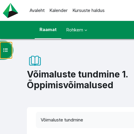
Jäta vahele peasisuni
Avaleht
Kalender
Kursuste haldus
Raamat
Rohkem
Ava kursuse sisukord
Võimaluste tundmine 1.
Õppimisvõimalused
Lõpetamise nõuded
Võimaluste tundmine