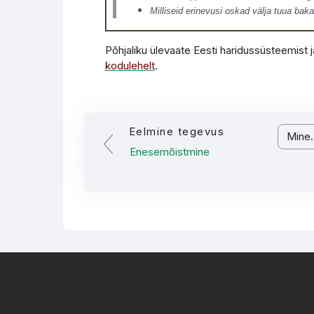
Milliseid erinevusi oskad välja tuua ba
Põhjaliku ülevaate Eesti haridussüsteemist 
kodulehelt
.
Eelmine tegevus
Mine...
Enesemõistmine