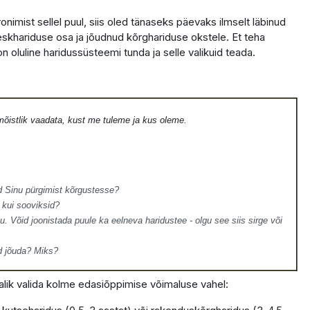
nimist sellel puul, siis oled tänaseks päevaks ilmselt läbinud
keskhariduse osa ja jõudnud kõrghariduse okstele. Et teha
on oluline haridussüsteemi tunda ja selle valikuid teada.
õistlik vaadata, kust me tuleme ja kus oleme.
d Sinu pürgimist kõrgustesse?
kui sooviksid?
u. Võid joonistada puule ka eelneva haridustee - olgu see siis sirge või
d jõuda? Miks?
alik valida kolme edasiõppimise võimaluse vahel: