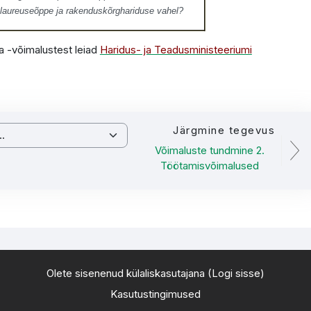
kalaureuseõppe ja rakenduskõrghariduse vahel?
ja -võimalustest leiad
Haridus- ja Teadusministeeriumi
Järgmine tegevus
Võimaluste tundmine 2.
Töötamisvõimalused
Olete sisenenud külaliskasutajana (
Logi sisse
)
Kasutustingimused