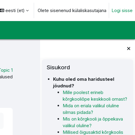
eesti ‎(et)‎
Olete sisenenud külaliskasutajana
Logi sisse
otsingu sisendi
Plokid
Jäta vahele Sisukord
Sisukord
Topic 1
alused
Kuhu oled oma haridusteel
jõudnud?
Mille poolest erineb
kõrgkooliõpe keskkooli omast?
Mida on eriala valikul oluline
silmas pidada?
Mis on kõrgkooli ja õppekava
valikul oluline?
Millised õigusaktid kõrgkoolis