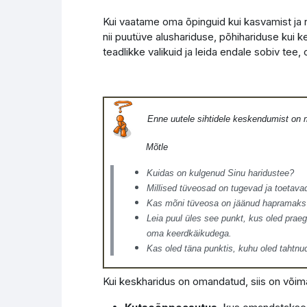
Kui vaatame oma õpinguid kui kasvamist ja ro
nii puutüve alushariduse, põhihariduse kui 
teadlikke valikuid ja leida endale sobiv tee, 
Enne uutele sihtidele keskendumist on m
Mõtle
Kuidas on kulgenud Sinu haridustee?
Millised tüveosad on tugevad ja toetava
Kas mõni tüveosa on jäänud hapramaks 
Leia puul üles see punkt, kus oled praeg
oma keerdkäikudega.
Kas oled täna punktis, kuhu oled tahtnu
Kui keskharidus on omandatud, siis on võim