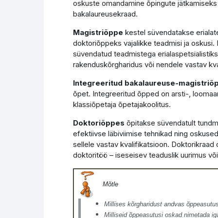
oskuste omandamine õpingute jätkamiseks m
bakalaureusekraad.
Magistriõppe
kestel süvendatakse erialat
doktoriõppeks vajalikke teadmisi ja oskusi
süvendatud teadmistega erialaspetsialistik
rakenduskõrgharidus või nendele vastav kval
Integreeritud bakalaureuse-magistriõ
õpet. Integreeritud õpped on arsti-, loomaars
klassiõpetaja õpetajakoolitus.
Doktoriõppes
õpitakse süvendatult tundm
efektiivse läbiviimise tehnikad ning oskuse
sellele vastav kvalifikatsioon. Doktorikraa
doktoritöö – iseseisev teaduslik uurimus võ
Mõtle
Millises kõrgharidust andvas õppeasutus
Milliseid õppeasutusi oskad nimetada i