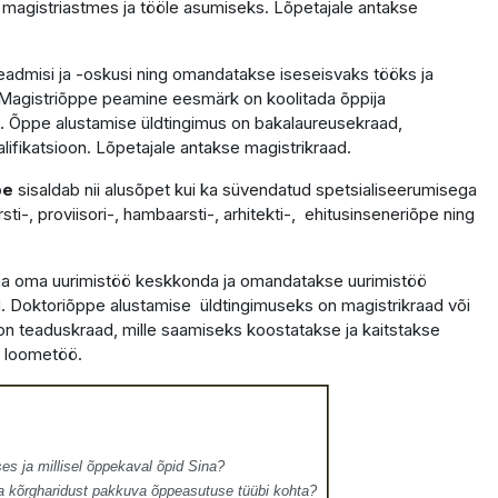
agistriastmes ja tööle asumiseks. Lõpetajale antakse
eadmisi ja -oskusi ning omandatakse iseseisvaks tööks ja
. Magistriõppe peamine eesmärk on koolitada õppija
s. Õppe alustamise üldtingimus on bakalaureusekraad,
ifikatsioon. Lõpetajale antakse magistrikraad.
pe
sisaldab nii alusõpet kui ka süvendatud spetsialiseerumisega
ti-, proviisori-, hambaarsti-, arhitekti-, ehitusinseneriõpe ning
a oma uurimistöö keskkonda ja omandatakse uurimistöö
d. Doktoriõppe alustamise üldtingimuseks on magistrikraad või
d on teaduskraad, mille saamiseks koostatakse ja kaitstakse
i loometöö.
es ja millisel õppekaval õpid Sina?
ga kõrgharidust pakkuva õppeasutuse tüübi kohta?