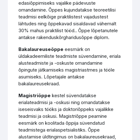
edasiõppimiseks vajalike pädevuste
omandamine. Õppes kujundatakse teoreetilisi
teadmisi eelkõige praktilistest vajadustest
lähtudes ning õppekavad sisaldavad vähemalt
30% mahus praktilist tööd.. Õppe lõpetanutele
antakse rakenduskõrgharidusõppe diplom.
Bakalaureuseõppe
eesmärk on
üldakadeemiliste teadmiste süvendamine, eriala
alusteadmiste ja -oskuste omandamine
õpingute jätkamiseks magistriastmes ja tööle
asumiseks. Lõpetajale antakse
bakalaureusekraad.
Magistriõppe
kestel süvendatakse
erialateadmisi ja -oskusi ning omandatakse
iseseisvaks tööks ja doktoriõppeks vajalikke
teadmisi ja oskusi. Magistriõppe peamine
eesmärk on koolitada õppija süvendatud
teadmistega erialaspetsialistiks. Õppe
alustamise üldtingimus on bakalaureusekraad,