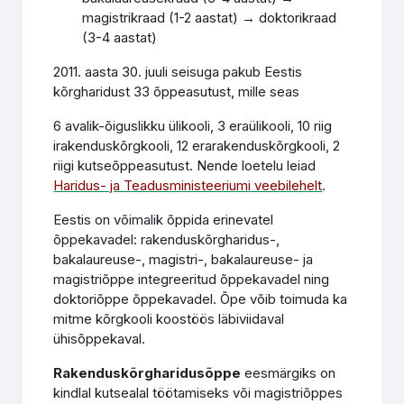
magistrikraad (1-2 aastat) → doktorikraad
(3-4 aastat)
2011. aasta 30. juuli seisuga pakub Eestis
kõrgharidust 33 õppeasutust, mille seas
6 avalik-õiguslikku ülikooli, 3 eraülikooli, 10 riig
irakenduskõrgkooli, 12 erarakenduskõrgkooli, 2
riigi kutseõppeasutust. Nende loetelu leiad
Haridus- ja Teadusministeeriumi veebilehelt
.
Eestis on võimalik õppida erinevatel
õppekavadel: rakenduskõrgharidus-,
bakalaureuse-, magistri-, bakalaureuse- ja
magistriõppe integreeritud õppekavadel ning
doktoriõppe õppekavadel. Õpe võib toimuda ka
mitme kõrgkooli koostöös läbiviidaval
ühisõppekaval.
Rakenduskõrgharidusõppe
eesmärgiks on
kindlal kutsealal töötamiseks või magistriõppes