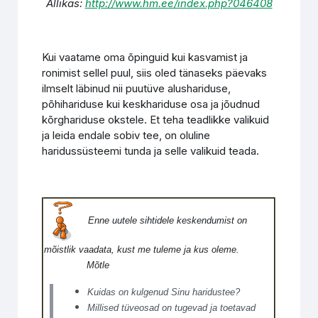
Allikas:
http://www.hm.ee/index.php?046408
Kui vaatame oma õpinguid kui kasvamist ja
ronimist sellel puul, siis oled tänaseks päevaks
ilmselt läbinud nii puutüve alushariduse,
põhihariduse kui keskhariduse osa ja jõudnud
kõrghariduse okstele. Et teha teadlikke valikuid
ja leida endale sobiv tee, on oluline
haridussüsteemi tunda ja selle valikuid teada.
Enne uutele sihtidele keskendumist on
mõistlik vaadata, kust me tuleme ja kus oleme.
Mõtle
Kuidas on kulgenud Sinu haridustee?
Millised tüveosad on tugevad ja toetavad