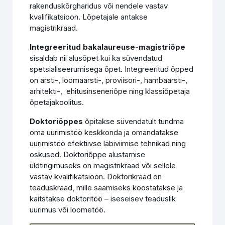
rakenduskõrgharidus või nendele vastav
kvalifikatsioon. Lõpetajale antakse
magistrikraad.
Integreeritud bakalaureuse-magistriõpe
sisaldab nii alusõpet kui ka süvendatud
spetsialiseerumisega õpet. Integreeritud õpped
on arsti-, loomaarsti-, proviisori-, hambaarsti-,
arhitekti-, ehitusinseneriõpe ning klassiõpetaja
õpetajakoolitus.
Doktoriõppes
õpitakse süvendatult tundma
oma uurimistöö keskkonda ja omandatakse
uurimistöö efektiivse läbiviimise tehnikad ning
oskused. Doktoriõppe alustamise
üldtingimuseks on magistrikraad või sellele
vastav kvalifikatsioon. Doktorikraad on
teaduskraad, mille saamiseks koostatakse ja
kaitstakse doktoritöö – iseseisev teaduslik
uurimus või loometöö.