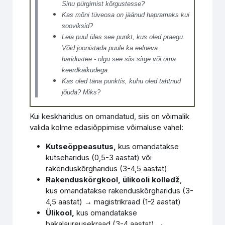
Sinu pürgimist kõrgustesse?
Kas mõni tüveosa on jäänud hapramaks kui
sooviksid?
Leia puul üles see punkt, kus oled praegu.
Võid joonistada puule ka eelneva
haridustee - olgu see siis sirge või oma
keerdkäikudega.
Kas oled täna punktis, kuhu oled tahtnud
jõuda? Miks?
Kui keskharidus on omandatud, siis on võimalik
valida kolme edasiõppimise võimaluse vahel:
Kutseõppeasutus,
kus
omandatakse
kutseharidus (0,5-3 aastat) või
rakenduskõrgharidus (3-4,5 aastat)
Rakenduskõrgkool, ülikooli kolledž
,
kus omandatakse rakenduskõrgharidus (3-
4,5 aastat) → magistrikraad (1-2 aastat)
Ülikool,
kus omandatakse
bakalaureusekraad (3-4 aastat) →