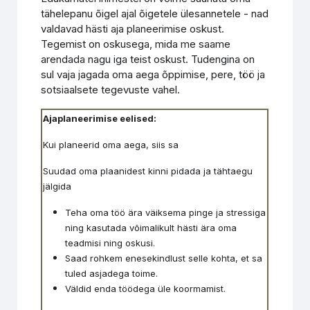
tähelepanu õigel ajal õigetele ülesannetele - nad
valdavad hästi aja planeerimise oskust.
Tegemist on oskusega, mida me saame
arendada nagu iga teist oskust. Tudengina on
sul vaja jagada oma aega õppimise, pere, töö ja
sotsiaalsete tegevuste vahel.
Ajaplaneerimise eelised:
Kui planeerid oma aega, siis sa
Suudad oma plaanidest kinni pidada ja tähtaegu
jälgida
Teha oma töö ära väiksema pinge ja stressiga
ning kasutada võimalikult hästi ära oma
teadmisi ning oskusi.
Saad rohkem enesekindlust selle kohta, et sa
tuled asjadega toime.
Väldid enda töödega üle koormamist.