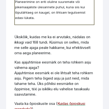
Planeerimine on eriti oluline suuremate või
pikemaajaliste ülesannete puhul, kuna siis kui
lõputähtaeg on kaugel, on lihtsam tegutsemist
.
edasi lükata
Ükskõik, kuidas me ka ei arvutaks, nädalas on
ikkagi vaid 168 tundi. Küsimus on selles, mida
me selle ajaga peale hakkame, kui efektiivselt
oma aega planeerime.
Kas ajajuhtimise eesmärk on teha rohkem asju
vähema ajaga?
Ajajuhtimise eesmärk ei ole lihtsalt teha rohkem
asju. Pigem teha õigeid asju ja just neid, mida
tahame teha. Üks põhilisi eesmärke on
õppimise, töö ja isikliku elu vahelise tasakaalu
saavutamine.
Vaata ka õpioskuste osa (
Kuidas õpioskusi
arendada?
)