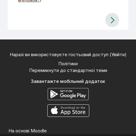
Наразі ви використовуєте гостьовий доступ (
Увійти
)
Політики
Перемикнути до стандартної теми
Завантажте мобільний додаток
На основі
Moodle