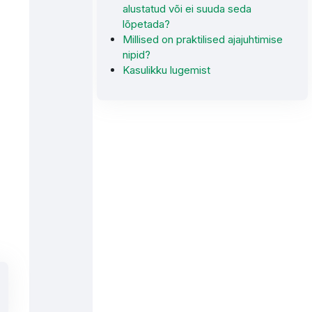
alustatud või ei suuda seda
lõpetada?
Millised on praktilised ajajuhtimise
nipid?
Kasulikku lugemist