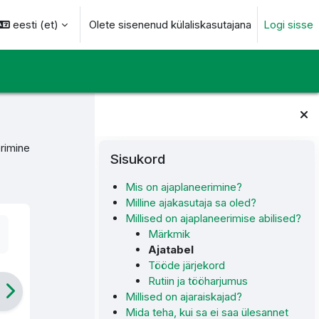
eesti ‎(et)‎
Olete sisenenud külaliskasutajana
Logi sisse
otsingu sisendi
Plokid
Jäta vahele Sisukord
rimine
Sisukord
Mis on ajaplaneerimine?
Milline ajakasutaja sa oled?
Millised on ajaplaneerimise abilised?
Märkmik
Ajatabel
Tööde järjekord
Rutiin ja tööharjumus
Millised on ajaraiskajad?
Mida teha, kui sa ei saa ülesannet