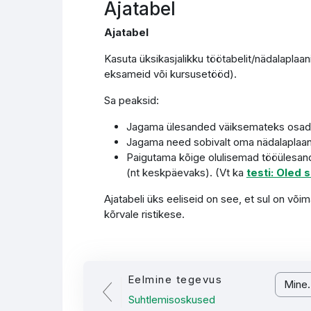
Ajatabel
Ajatabel
Kasuta üksikasjalikku töötabelit/nädalapla
eksameid või kursusetööd).
Sa peaksid:
Jagama ülesanded väiksemateks osa
Jagama need sobivalt oma nädalaplaani 
Paigutama kõige olulisemad tööülesande
(nt keskpäevaks). (Vt ka
testi: Oled
s
Ajatabeli üks eeliseid on see, et sul on võ
kõrvale ristikese.
Eelmine tegevus
Mine...
Suhtlemisoskused