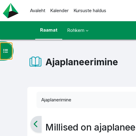
Jäta vahele peasisuni
Avaleht
Kalender
Kursuste haldus
Raamat
Rohkem
Ava kursuse sisukord
Ajaplaneerimine
Lõpetamise nõuded
Ajaplanerimine
Millised on ajaplanee