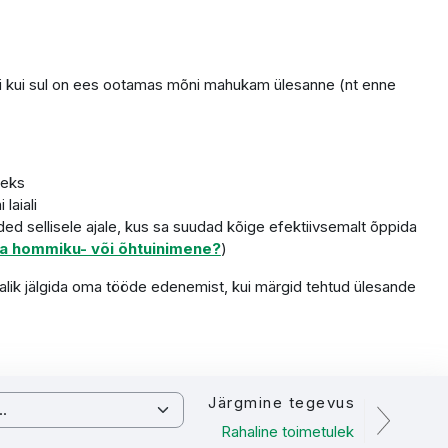
ani kui sul on ees ootamas mõni mahukam ülesanne (nt enne
deks
laiali
d sellisele ajale, kus sa suudad kõige efektiivsemalt õppida
a hommiku- või õhtuinimene?
)
imalik jälgida oma tööde edenemist, kui märgid tehtud ülesande
Järgmine tegevus
Rahaline toimetulek