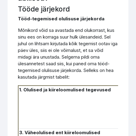
Tööde järjekord
Tööd-tegemised olulisuse järjekorda
Mõnikord võid sa avastada end olukorrast, kus
sinu ees on korraga suur hulk ülesandeid. Sel
juhul on lihtsam kirjutada kõik tegemist ootav iga
päev üles, siis ei ole võimalust, et sa võid
midagi ära unustada. Selgema pildi oma
ülesannetest saad siis, kui paned oma tööd-
tegemised olulisuse järjekorda. Selleks on hea
kasutada järgmist tabelit:
1. Olulised ja kiireloomulised tegevused
2. O
kiir
3. Väheolulised ent kiireloomulised
4. Mi