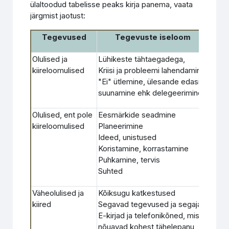
ülaltoodud tabelisse peaks kirja panema, vaata
järgmist jaotust:
Tegevused
Tegevuste iseloom
Olulised ja
Lühikeste tähtaegadega,
Tegel
kiireloomulised
Kriisi ja probleemi lahendamine
kiire
"Ei" ütlemine, ülesande edasi
tege
suunamine ehk delegeerimine
Olulised, ent pole
Eesmärkide seadmine
Tegel
kiireloomulised
Planeerimine
plane
Ideed, unistused
katk
Koristamine, korrastamine
Puhkamine, tervis
Suhted
Väheolulised ja
Kõiksugu katkestused
Oled 
kiired
Segavad tegevused ja segajad
suutm
E-kirjad ja telefonikõned, mis
tekki
nõuavad kohest tähelepanu