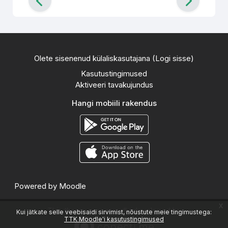
Olete sisenenud külaliskasutajana (
Logi sisse
)
Kasutustingimused
Aktiveeri tavakujundus
Hangi mobiili rakendus
Powered by
Moodle
x
This theme was proudly developed by
Kui jätkate selle veebisaidi sirvimist, nõustute meie tingimustega:
TTK Moodle'i kasutustingimused