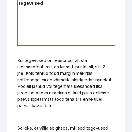
tegevused
kiir
Kui tegevused on reastatud, alusta
ülesannetest, mis on kirjas 1. punkti all, siis 2.
jne. Kõik tehtud tööd märgi nimekirjas
ristikesega, nii on võimalik jälgida edasiminekut.
Pooleli jäänud või tegemata ülesanded lisa
järgmise päeva nimekirjale, kuid püüa eelmise
päeva lõpetamata tööd teha ära enne uuel
päeval kavandatut.
Selleks, et välja selgitada, millised tegevused