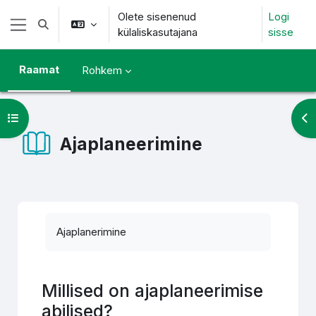
Jäta vahele peasisuni
Olete sisenenud
Logi
Lülitab otsingu sisendi
külaliskasutajana
sisse
Küljepaneel
Raamat
Rohkem
Ava kursuse sisukord
Ava
Ajaplaneerimine
Lõpetamise nõuded
Ajaplanerimine
Millised on ajaplaneerimise
abilised?