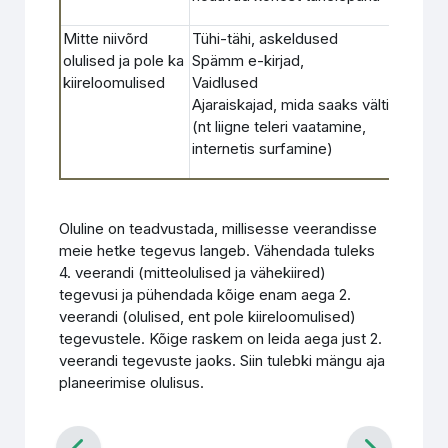
Mitte niivõrd
Tühi-tähi, askeldused
Neid 
olulised ja pole ka
Spämm e-kirjad,
oled 
kiireloomulised
Vaidlused
õppi
Ajaraiskajad, mida saaks vältida
(nt liigne teleri vaatamine,
internetis surfamine)
Oluline on teadvustada, millisesse veerandisse
meie hetke tegevus langeb. Vähendada tuleks
4. veerandi (mitteolulised ja vähekiired)
tegevusi ja pühendada kõige enam aega 2.
veerandi (olulised, ent pole kiireloomulised)
tegevustele. Kõige raskem on leida aega just 2.
veerandi tegevuste jaoks. Siin tulebki mängu aja
planeerimise olulisus.