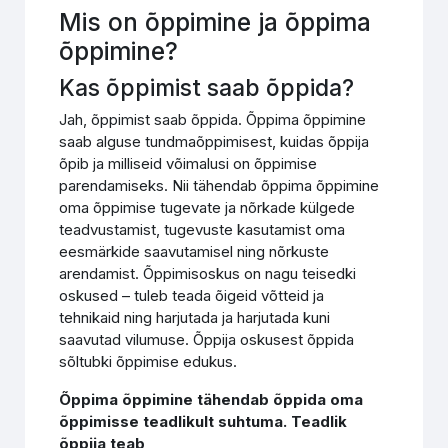
Mis on õppimine ja õppima
õppimine?
Kas õppimist saab õppida?
Jah, õppimist saab õppida. Õppima õppimine
saab alguse tundmaõppimisest, kuidas õppija
õpib ja milliseid võimalusi on õppimise
parendamiseks. Nii tähendab õppima õppimine
oma õppimise tugevate ja nõrkade külgede
teadvustamist, tugevuste kasutamist oma
eesmärkide saavutamisel ning nõrkuste
arendamist. Õppimisoskus on nagu teisedki
oskused – tuleb teada õigeid võtteid ja
tehnikaid ning harjutada ja harjutada kuni
saavutad vilumuse. Õppija oskusest õppida
sõltubki õppimise edukus.
Õppima õppimine tähendab õppida oma
õppimisse teadlikult suhtuma. Teadlik
õppija teab