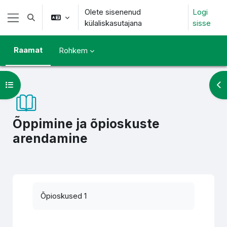
Jäta vahele peasisuni
Olete sisenenud
Logi
Lülitab otsingu sisendi
külaliskasutajana
sisse
Küljepaneel
Raamat
Rohkem
Ava kursuse sisukord
Ava
Õppimine ja õpioskuste
arendamine
Lõpetamise nõuded
Õpioskused 1