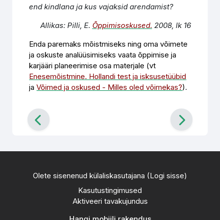
end kindlana ja kus vajaksid arendamist?
Allikas: Pilli, E.
Õppimisoskused.
2008, lk 16
Enda paremaks mõistmiseks ning oma võimete
ja oskuste analüüsimiseks vaata õppimise ja
karjääri planeerimise osa materjale (vt
Enesemõistmine. Hollandi test ja isksusetüübid
ja
Võimed ja oskused - Milles oled võimekas?
)
.
Olete sisenenud külaliskasutajana (
Logi sisse
)
Kasutustingimused
Aktiveeri tavakujundus
Hangi mobiili rakendus