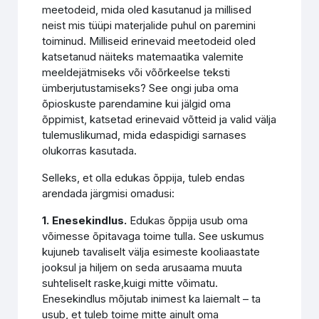
meetodeid, mida oled kasutanud ja millised
neist mis tüüpi materjalide puhul on paremini
toiminud. Milliseid erinevaid meetodeid oled
katsetanud näiteks matemaatika valemite
meeldejätmiseks või võõrkeelse teksti
ümberjutustamiseks? See ongi juba oma
õpioskuste parendamine kui jälgid oma
õppimist, katsetad erinevaid võtteid ja valid välja
tulemuslikumad, mida edaspidigi sarnases
olukorras kasutada.
Selleks, et olla edukas õppija, tuleb endas
arendada järgmisi omadusi:
1. Enesekindlus.
Edukas õppija usub oma
võimesse õpitavaga toime tulla. See uskumus
kujuneb tavaliselt välja esimeste kooliaastate
jooksul ja hiljem on seda arusaama muuta
suhteliselt raske,kuigi mitte võimatu.
Enesekindlus mõjutab inimest ka laiemalt – ta
usub, et tuleb toime mitte ainult oma