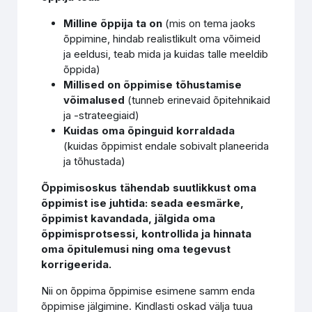
Milline õppija ta on
(mis on tema jaoks
õppimine, hindab realistlikult oma võimeid
ja eeldusi, teab mida ja kuidas talle meeldib
õppida)
Millised on õppimise tõhustamise
võimalused
(tunneb erinevaid õpitehnikaid
ja -strateegiaid)
Kuidas oma õpinguid korraldada
(kuidas õppimist endale sobivalt planeerida
ja tõhustada)
Õppimisoskus tähendab suutlikkust oma
õppimist ise juhtida: seada eesmärke,
õppimist kavandada, jälgida oma
õppimisprotsessi, kontrollida ja hinnata
oma õpitulemusi ning oma tegevust
korrigeerida.
Nii on õppima õppimise esimene samm enda
õppimise jälgimine. Kindlasti oskad välja tuua