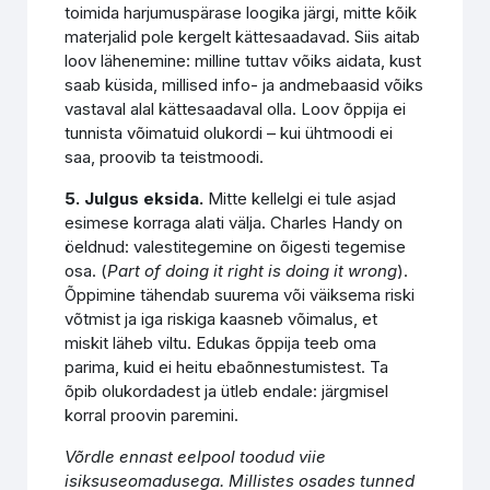
toimida harjumuspärase loogika järgi, mitte kõik
materjalid pole kergelt kättesaadavad. Siis aitab
loov lähenemine: milline tuttav võiks aidata, kust
saab küsida, millised info- ja andmebaasid võiks
vastaval alal kättesaadaval olla. Loov õppija ei
tunnista võimatuid olukordi – kui ühtmoodi ei
saa, proovib ta teistmoodi.
5. Julgus eksida.
Mitte kellelgi ei tule asjad
esimese korraga alati välja. Charles Handy on
öeldnud: valestitegemine on õigesti tegemise
osa. (
Part of doing it right is doing it wrong
).
Õppimine tähendab suurema või väiksema riski
võtmist ja iga riskiga kaasneb võimalus, et
miskit läheb viltu. Edukas õppija teeb oma
parima, kuid ei heitu ebaõnnestumistest. Ta
õpib olukordadest ja ütleb endale: järgmisel
korral proovin paremini.
Võrdle ennast eelpool toodud viie
isiksuseomadusega. Millistes osades tunned