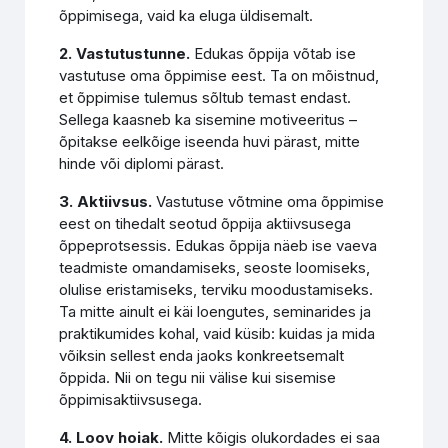
õppimisega, vaid ka eluga üldisemalt.
2. Vastutustunne.
Edukas õppija võtab ise
vastutuse oma õppimise eest. Ta on mõistnud,
et õppimise tulemus sõltub temast endast.
Sellega kaasneb ka sisemine motiveeritus –
õpitakse eelkõige iseenda huvi pärast, mitte
hinde või diplomi pärast.
3. Aktiivsus.
Vastutuse võtmine oma õppimise
eest on tihedalt seotud õppija aktiivsusega
õppeprotsessis. Edukas õppija näeb ise vaeva
teadmiste omandamiseks, seoste loomiseks,
olulise eristamiseks, terviku moodustamiseks.
Ta mitte ainult ei käi loengutes, seminarides ja
praktikumides kohal, vaid küsib: kuidas ja mida
võiksin sellest enda jaoks konkreetsemalt
õppida. Nii on tegu nii välise kui sisemise
õppimisaktiivsusega.
4. Loov hoiak.
Mitte kõigis olukordades ei saa