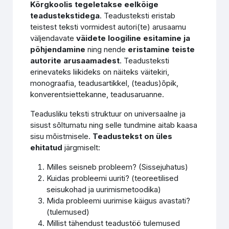
Kõrgkoolis tegeletakse eelkõige
teadustekstidega
. Teadusteksti eristab
teistest teksti vormidest autori(te) arusaamu
väljendavate
väidete loogiline esitamine ja
põhjendamine
ning nende
eristamine teiste
autorite arusaamadest
. Teadusteksti
erinevateks liikideks on näiteks väitekiri,
monograafia, teadusartikkel, (teadus)õpik,
konverentsiettekanne, teadusaruanne.
Teadusliku teksti struktuur on universaalne ja
sisust sõltumatu ning selle tundmine aitab kaasa
sisu mõistmisele.
Teadustekst on üles
ehitatud
järgmiselt:
Milles seisneb probleem? (Sissejuhatus)
Kuidas probleemi uuriti? (teoreetilised
seisukohad ja uurimismetoodika)
Mida probleemi uurimise käigus avastati?
(tulemused)
Millist tähendust teadustöö tulemused