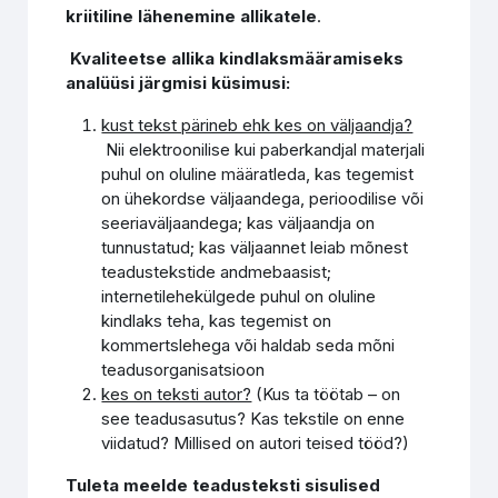
kriitiline lähenemine allikatele
.
Kvaliteetse allika kindlaksmääramiseks
analüüsi järgmisi küsimusi:
kust tekst pärineb ehk kes on väljaandja?
Nii elektroonilise kui paberkandjal materjali
puhul on oluline määratleda, kas tegemist
on ühekordse väljaandega, perioodilise või
seeriaväljaandega; kas väljaandja on
tunnustatud; kas väljaannet leiab mõnest
teadustekstide andmebaasist;
internetilehekülgede puhul on oluline
kindlaks teha, kas tegemist on
kommertslehega või haldab seda mõni
teadusorganisatsioon
kes on teksti autor?
(Kus ta töötab – on
see teadusasutus? Kas tekstile on enne
viidatud? Millised on autori teised tööd?)
T
uleta meelde teadusteksti sisulised