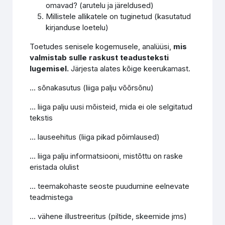
omavad? (arutelu ja järeldused)
Millistele allikatele on tuginetud (kasutatud
kirjanduse loetelu)
Toetudes senisele kogemusele, analüüsi,
mis
valmistab sulle raskust teadusteksti
lugemisel.
Järjesta alates kõige keerukamast.
... sõnakasutus (liiga palju võõrsõnu)
... liiga palju uusi mõisteid, mida ei ole selgitatud
tekstis
... lauseehitus (liiga pikad põimlaused)
... liiga palju informatsiooni, mistõttu on raske
eristada olulist
... teemakohaste seoste puudumine eelnevate
teadmistega
... vähene illustreeritus (piltide, skeemide jms)