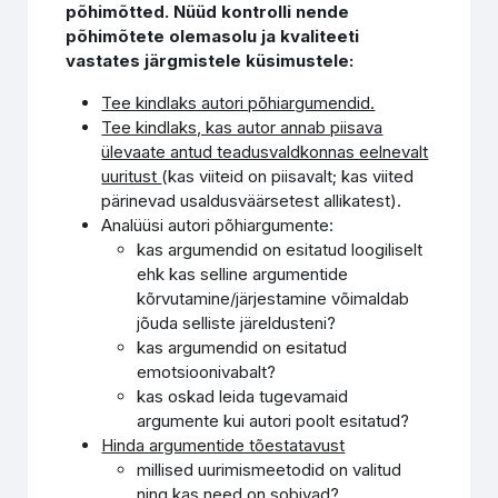
põhimõtted. Nüüd kontrolli nende
põhimõtete olemasolu ja kvaliteeti
vastates järgmistele küsimustele:
Tee kindlaks autori põhiargumendid.
Tee kindlaks, kas autor annab piisava
ülevaate antud teadusvaldkonnas eelnevalt
uuritust
(kas viiteid on piisavalt; kas viited
pärinevad usaldusväärsetest allikatest).
Analüüsi autori põhiargumente:
kas argumendid on esitatud loogiliselt
ehk kas selline argumentide
kõrvutamine/järjestamine võimaldab
jõuda selliste järeldusteni?
kas argumendid on esitatud
emotsioonivabalt?
kas oskad leida tugevamaid
argumente kui autori poolt esitatud?
Hinda argumentide tõestatavust
millised uurimismeetodid on valitud
ning kas need on sobivad?