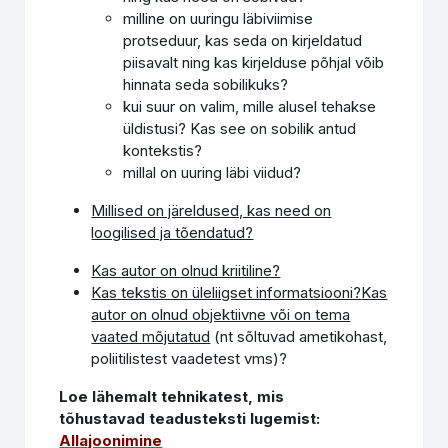
milline on uuringu läbiviimise
protseduur, kas seda on kirjeldatud
piisavalt ning kas kirjelduse põhjal võib
hinnata seda sobilikuks?
kui suur on valim, mille alusel tehakse
üldistusi? Kas see on sobilik antud
kontekstis?
millal on uuring läbi viidud?
Millised on järeldused, kas need on
loogilised ja tõendatud?
Kas autor on olnud kriitiline?
Kas tekstis on üleliigset informatsiooni?
Kas
autor on olnud objektiivne või on tema
vaated mõjutatud
(nt sõltuvad ametikohast,
poliitilistest vaadetest vms)?
Loe lähemalt tehnikatest, mis
tõhustavad teadusteksti lugemist:
Allajoonimine