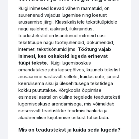
Kuigi inimesed loevad vähem raamatuid, on
suurenenud vajadus lugemise ning loetust
arusaamise järgi. Klassikalistele tekstitüüpidele
nagu ajalehed, ajakirjad, ilukirjandus,
teadustekstid on lisandunud mitmeid uusi
tekstitüüpe nagu tootejuhendid, dokumendid,
internet, tekstisõnumid jms.
Tööturg vajab
inimesi, kes oskaksid lugeda erinevat
tüüpi tekste.
Kuigi lugemisoskus
omandatakse juba lapsepõlves, kujuneb tekstist
arusaamine vastavalt sellele, kuidas uute, järjest
keerulisema sisu ja ülesehitusega tekstidega
kokku puututakse. Kõrgkoolis õppimise
esimesel aastal on oluline tegeleda teadusteksti
lugemisoskuse arendamisega, mis võimaldab
iseseisvalt teaduslikke teadmisi hankida ja
akadeemilise kirjutamise oskust tõhustada.
Mis on teadustekst ja kuida seda lugeda?