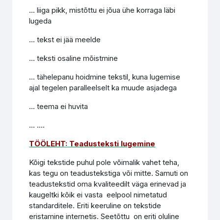
... liiga pikk, mistõttu ei jõua ühe korraga läbi
lugeda
... tekst ei jää meelde
... teksti osaline mõistmine
... tähelepanu hoidmine tekstil, kuna lugemise
ajal tegelen paralleelselt ka muude asjadega
... teema ei huvita
... ....
TÖÖLEHT: Teadusteksti lugemine
Kõigi tekstide puhul pole võimalik vahet teha,
kas tegu on teadustekstiga või mitte. Samuti on
teadustekstid oma kvaliteedilt väga erinevad ja
kaugeltki kõik ei vasta eelpool nimetatud
standarditele. Eriti keeruline on tekstide
eristamine internetis. Seetõttu on eriti oluline