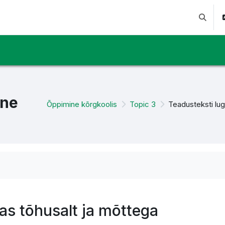
Lülitab 
ine
Õppimine kõrgkoolis
Topic 3
Teadusteksti lu
as tõhusalt ja mõttega