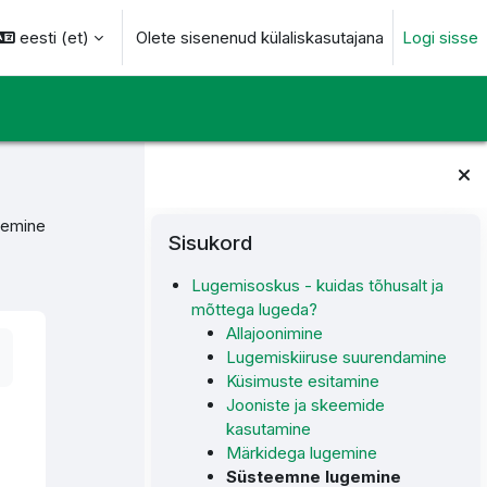
eesti ‎(et)‎
Olete sisenenud külaliskasutajana
Logi sisse
otsingu sisendi
Plokid
Jäta vahele Sisukord
gemine
Sisukord
Lugemisoskus - kuidas tõhusalt ja
mõttega lugeda?
Allajoonimine
Lugemiskiiruse suurendamine
Küsimuste esitamine
Jooniste ja skeemide
kasutamine
Märkidega lugemine
Süsteemne lugemine