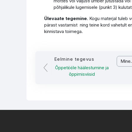
mõttes või valjusti ümber jutustada või
põhjalikule lugemisele (punkt 3) kulutata
Ülevaate tegemine
. Kogu materjal tuleb 
pärast vastamist ning teine kord vahetult en
kinnistava toimega.
Eelmine tegevus
Mine...
Õppetööle häälestumine ja
õppimisviisid