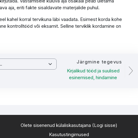
 kirjutada. Vastamisele kuluva aja osakaal peab ületama
va aja, eriti fakte sisaldavate materjalide puhul.
veel kahel korral tervikuna läbi vaadata. Esimest korda kohe
ne kontrolltööd või eksamit. Selline terviklik kordamine on
Järgmine tegevus
Kirjalikud tööd ja suulised
esinemised, hindamine
Olete sisenenud külaliskasutajana (
Logi sisse
)
Kasutustingimused