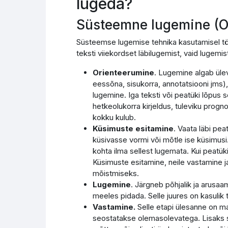
lugeda?
Süsteemne lugemine (
Süsteemse lugemise tehnika kasutamisel tööt
teksti viiekordset läbilugemist, vaid lugemist vi
Orienteerumine
. Lugemine algab üle
eessõna, sisukorra, annotatsiooni jms),
lugemine. Iga teksti või peatüki lõpus s
hetkeolukorra kirjeldus, tuleviku progn
kokku kulub.
Küsimuste esitamine
. Vaata läbi pea
küsivasse vormi või mõtle ise küsimusi.
kohta ilma sellest lugemata. Kui peatüki
Küsimuste esitamine, neile vastamine 
mõistmiseks.
Lugemine
. Järgneb põhjalik ja arusa
meeles pidada. Selle juures on kasulik t
Vastamine.
Selle etapi ülesanne on ma
seostatakse olemasolevatega. Lisaks sel