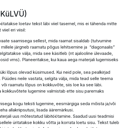
OKüLVÜ)
atakse loetav tekst läbi viiel tasemel, mis ei tähenda mitte
iel eri viisil:
vaate saamisega sellest, mida raamat sisaldab (tutvumine
 millele järgneb raamatu põgus lehitsemine ja “diagonaalis”
elgitatakse välja, mida see käsitleb (nt ajalooline ülevaade,
oosid vms). Planeeritakse, kui kaua aega materjali lugemiseks
tüki lõpus olevad küsimused. Kui neid pole, sea pealkirjad
 Püüdes neile vastata, selgita välja, mida tead selle teema
 või raamatu lõpus on kokkuvõte, siis loe ka see läbi.
ja kokkuvõtete lugemine valmistab ette sisu paremaks
amisega kogu teksti lugemine, eesmärgiga seda mõista ja/või
eha allakriipsutusi, lisada ääremärkusi.
terjali uus mõtestatud läbitöötamine. Saadud uusi teadmisi
lele üritatakse kokku võtta ja korrata loetu sisu. Tekst tuleb