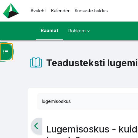
Jäta vahele peasisuni
Avaleht
Kalender
Kursuste haldus
Raamat
Rohkem
Ava kursuse sisukord
Teadusteksti lugem
Lõpetamise nõuded
lugemisoskus
Lugemisoskus - kuid