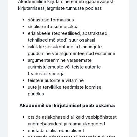
Akadeemiline kirjutamine erineb igapäevasest
kirjutamisest järgmiste tunnuste poolest:
sõnastuse formaalsus
sisulise info suur osakaal
erialakeele (teoreetilised, abstraktsed,
tehnilised mõisted) suur osakaal
isiklikke seisukohtade ja hinnangute
puudumine või argumenteeritud esitamine
argumenteerimine varasemate
uurimistulemuste või teiste autorite
teadustekstidega
teistele autoritele viitamine
uute ja terviklike teadmiste loomise
püüdlus
Akadeemilisel kirjutamisel peab oskama:
otsida asjakohaseid allikaid veebipõhistest
andmebaasidest ja raamatukogudest
eristada olulist ebaolulisest