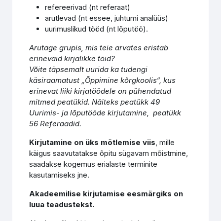
refereerivad (nt referaat)
arutlevad (nt essee, juhtumi analüüs)
uurimuslikud tööd (nt lõputöö).
Arutage grupis, mis teie arvates eristab
erinevaid kirjalikke töid?
Võite täpsemalt uurida ka tudengi
käsiraamatust „Õppimine kõrgkoolis“, kus
erinevat liiki kirjatöödele on pühendatud
mitmed peatükid. Näiteks peatükk 49
Uurimis- ja lõputööde kirjutamine, peatükk
56 Referaadid.
Kirjutamine on üks mõtlemise viis
, mille
käigus saavutatakse õpitu sügavam mõistmine,
saadakse kogemus erialaste terminite
kasutamiseks jne.
Akadeemilise kirjutamise eesmärgiks on
luua teadustekst.