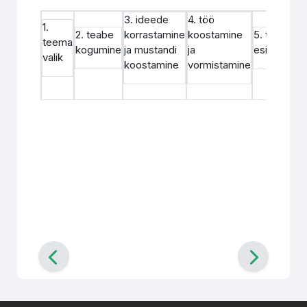
3. ideede
4. töö
1.
2. teabe
korrastamine
koostamine
5. töö
teema
kogumine
ja mustandi
ja
esitamine
valik
koostamine
vormistamine