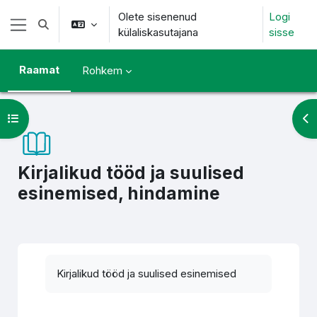
Jäta vahele peasisuni
Olete sisenenud
Logi
Lülitab otsingu sisendi
külaliskasutajana
sisse
Küljepaneel
Raamat
Rohkem
Ava kursuse sisukord
Ava
Kirjalikud tööd ja suulised
esinemised, hindamine
Lõpetamise nõuded
Kirjalikud tööd ja suulised esinemised