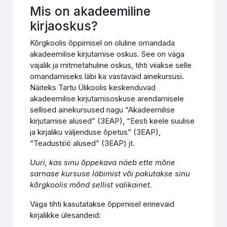
Mis on akadeemiline
kirjaoskus?
Kõrgkoolis õppimisel on oluline omandada
akadeemilise kirjutamise oskus. See on väga
vajalik ja mitmetahuline oskus, tihti viiakse selle
omandamiseks läbi ka vastavaid ainekursusi.
Näiteks Tartu Ülikoolis keskenduvad
akadeemilise kirjutamisoskuse arendamisele
sellised ainekursused nagu “Akadeemilise
kirjutamise alused” (3EAP), “Eesti keele suulise
ja kirjaliku väljenduse õpetus” (3EAP),
“Teadustöö alused” (3EAP) jt.
Uuri, kas sinu õppekava näeb ette mõne
sarnase kursuse läbimist või pakutakse sinu
kõrgkoolis mõnd sellist valikainet.
Väga tihti kasutatakse õppimisel erinevaid
kirjalikke ülesandeid: