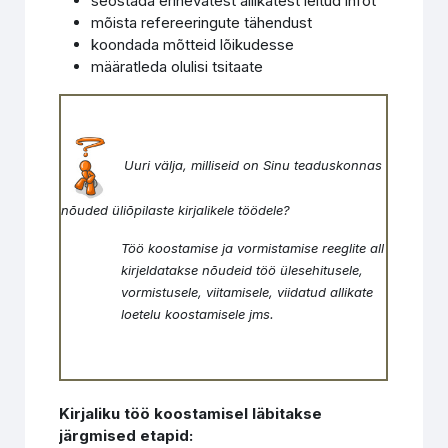
seostada erinevatest allikatest leitud infot
mõista refereeringute tähendust
koondada mõtteid lõikudesse
määratleda olulisi tsitaate
Uuri välja, milliseid on Sinu teaduskonnas
nõuded üliõpilaste kirjalikele töödele?
Töö koostamise ja vormistamise reeglite all
kirjeldatakse nõudeid töö ülesehitusele,
vormistusele, viitamisele, viidatud allikate
loetelu koostamisele jms.
Kirjaliku töö koostamisel läbitakse
järgmised etapid: