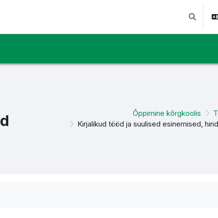
Изменит
Õppimine kõrgkoolis
T
ed
Kirjalikud tööd ja suulised esinemised, hi