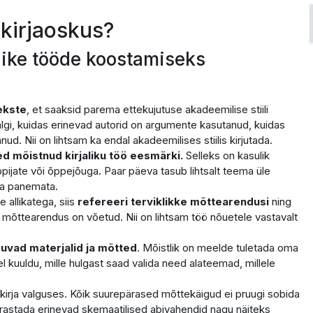
kirjaoskus?
like tööde koostamiseks
ekste
, et saaksid parema ettekujutuse akadeemilise stiili
lgi, kuidas erinevad autorid on argumente kasutanud, kuidas
anud. Nii on lihtsam ka endal akadeemilises stiilis kirjutada.
ed mõistnud kirjaliku töö eesmärki.
Selleks on kasulik
õppijate või õppejõuga. Paar päeva tasub lihtsalt teema üle
ja panemata.
e allikatega, siis
refereeri terviklikke mõttearendusi
ning
t mõttearendus on võetud. Nii on lihtsam töö nõuetele vastavalt
uvad materjalid ja mõtted
. Mõistlik on meelde tuletada oma
kuuldu, mille hulgast saad valida need alateemad, millele
alkirja valguses. Kõik suurepärased mõttekäigud ei pruugi sobida
orrastada erinevad skemaatilised abivahendid nagu näiteks