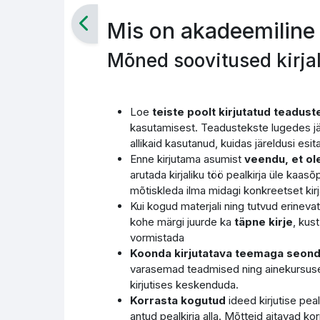
Mis on akadeemiline 
Mõned soovitused kirja
Loe
teiste poolt kirjutatud teadust
kasutamisest. Teadustekste lugedes jä
allikaid kasutanud, kuidas järeldusi esit
Enne kirjutama asumist
veendu, et ol
arutada kirjaliku töö pealkirja üle kaas
mõtiskleda ilma midagi konkreetset kir
Kui kogud materjali ning tutvud erinevat
kohe märgi juurde ka
täpne kirje
, kus
vormistada
Koonda kirjutatava teemaga seond
varasemad teadmised ning ainekursusel 
kirjutises keskenduda.
Korrasta kogutud
ideed kirjutise pe
antud pealkirja alla. Mõtteid aitavad k