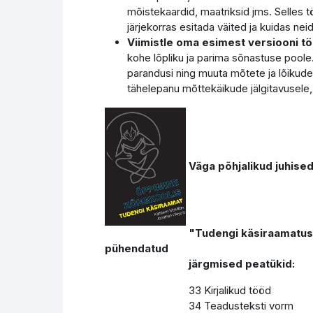
mõistekaardid, maatriksid jms. Selles töö
järjekorras esitada väited ja kuidas ne
Viimistle oma esimest versiooni tö
kohe lõpliku ja parima sõnastuse poole.
parandusi ning muuta mõtete ja lõikude j
tähelepanu mõttekäikude jälgitavusele, 
Väga põhjalikud juhise
"Tudengi käsiraamatust. Õppimi
pühendatud
järgmised peatükid:
33 Kirjalikud tööd
34 Teadusteksti vorm