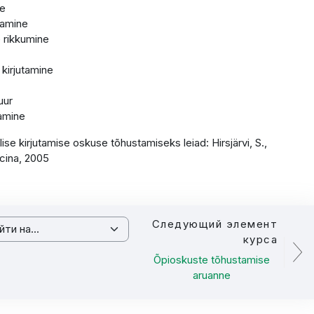
ne
itamine
e rikkumine
 kirjutamine
uur
tamine
ise kirjutamise oskuse tõhustamiseks leiad: Hirsjärvi, S.,
icina, 2005
Следующий элемент
 на...
курса
Õpioskuste tõhustamise
aruanne