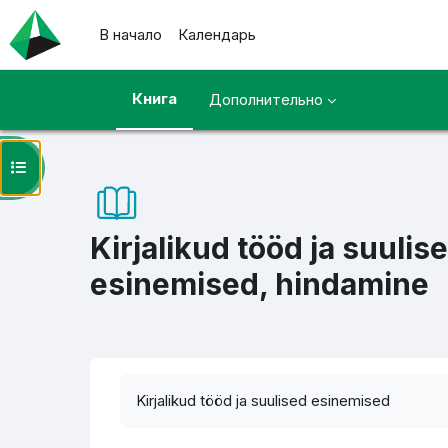
Перейти к основному содержанию
В начало
Календарь
Книга
Дополнительно
Открыть оглавление курса
Kirjalikud tööd ja suulis
esinemised, hindamine
Требуемые условия завершения
Kirjalikud tööd ja suulised esinemised