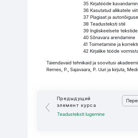
35 Kirjatööde kavandami
36 Kasutatud allikatele vi
37 Plagiaat ja autoriõigus
38 Teadusteksti stiil
39 Ingliskeelsete tekstide
40 Sõnavara arendamine
41 Toimetamine ja korrekt
42 Kirjalike tööde vormis
Täiendavaid tehnikaid ja soovitusi akadeemil
Remes, P., Sajavaara, P. Uuri ja kirjuta, Med
Предыдущий
Перейти
элемент курса
Teadusteksti lugemine