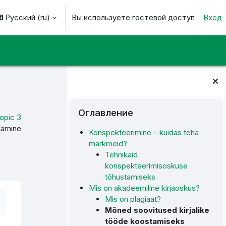
Русский ‎(ru)‎
Вы используете гостевой доступ
Вход
ь данные поисковой строки
Блоки
Пропустить Оглавление
Оглавление
opic 3
ndamine
Konspekteerimine – kuidas teha
märkmeid?
Tehnikaid
konspekteerimisoskuse
tõhustamiseks
Mis on akadeemiline kirjaoskus?
Mis on plagiaat?
Mõned soovitused kirjalike
tööde koostamiseks