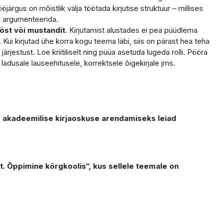
järgus on mõistlik välja töötada kirjutise struktuur – millises
id argumenteerida.
öst või mustandit
. Kirjutamist alustades ei pea püüdlema
 Kui kirjutad ühe korra kogu teema läbi, siis on pärast hea teha
ärjestust. Loe kriitiliselt ning püüa asetuda lugeda rolli. Pööra
ladusale lauseehitusele, korrektsele õigekirjale jms.
d akadeemilise kirjaoskuse arendamiseks leiad
ne kõrgkoolis“, kus sellele teemale on