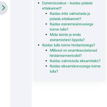
Esinemisoskus - kuidas pidada
ettekannet?
Kuidas ette valmistada ja
pidada ettekannet?
Kuidas esinemisärevusega
toime tulla?
Mida teiste ja enda
esinemistest õppida?
Kuidas tulla toime hindamistega?
Millised on enamkasutatavad
hindamismeetodid?
Kuidas valmistuda eksamiteks?
Kuidas eksamiärevusega toime
tulla?