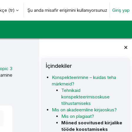
çe ‎(tr)‎
Şu anda misafir erişimini kullanıyorsunuz
Giriş yap
değiştir
Bloklar
İçindekiler 'yı atla
İçindekiler
opic 3
ndamine
Konspekteerimine – kuidas teha
märkmeid?
Tehnikaid
konspekteerimisoskuse
tõhustamiseks
Mis on akadeemiline kirjaoskus?
Mis on plagiaat?
Mõned soovitused kirjalike
tööde koostamiseks