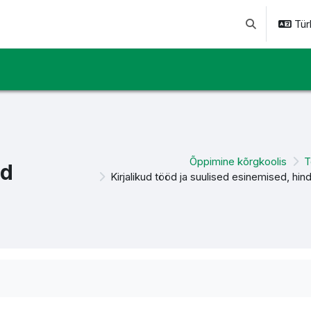
Türk
Arama girişini 
Õppimine kõrgkoolis
T
ed
Kirjalikud tööd ja suulised esinemised, hi