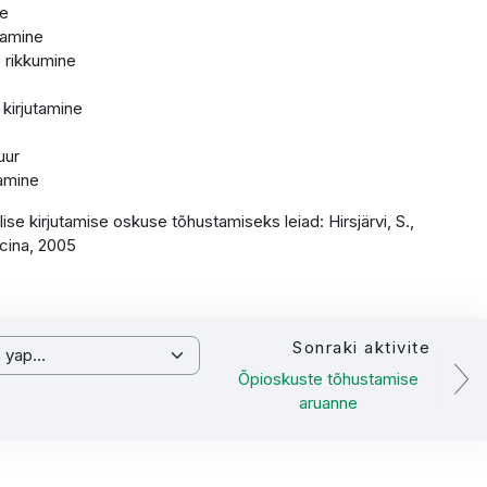
ne
itamine
e rikkumine
 kirjutamine
uur
tamine
ise kirjutamise oskuse tõhustamiseks leiad: Hirsjärvi, S.,
icina, 2005
Sonraki aktivite
ap...
Õpioskuste tõhustamise
aruanne