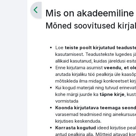
Mis on akadeemiline 
Mõned soovitused kirja
Loe
teiste poolt kirjutatud teadust
kasutamisest. Teadustekste lugedes jä
allikaid kasutanud, kuidas järeldusi esit
Enne kirjutama asumist
veendu, et ol
arutada kirjaliku töö pealkirja üle kaas
mõtiskleda ilma midagi konkreetset kir
Kui kogud materjali ning tutvud erinevat
kohe märgi juurde ka
täpne kirje
, kus
vormistada
Koonda kirjutatava teemaga seond
varasemad teadmised ning ainekursusel 
kirjutises keskenduda.
Korrasta kogutud
ideed kirjutise pe
antud pealkirja alla. Mõtteid aitavad k