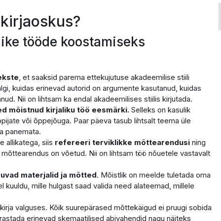
kirjaoskus?
like tööde koostamiseks
ekste
, et saaksid parema ettekujutuse akadeemilise stiili
lgi, kuidas erinevad autorid on argumente kasutanud, kuidas
anud. Nii on lihtsam ka endal akadeemilises stiilis kirjutada.
ed mõistnud kirjaliku töö eesmärki.
Selleks on kasulik
õppijate või õppejõuga. Paar päeva tasub lihtsalt teema üle
ja panemata.
e allikatega, siis
refereeri terviklikke mõttearendusi
ning
t mõttearendus on võetud. Nii on lihtsam töö nõuetele vastavalt
uvad materjalid ja mõtted
. Mõistlik on meelde tuletada oma
kuuldu, mille hulgast saad valida need alateemad, millele
alkirja valguses. Kõik suurepärased mõttekäigud ei pruugi sobida
orrastada erinevad skemaatilised abivahendid nagu näiteks