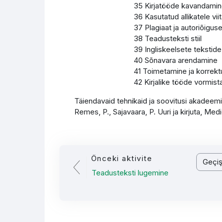
35 Kirjatööde kavandami
36 Kasutatud allikatele vi
37 Plagiaat ja autoriõigus
38 Teadusteksti stiil
39 Ingliskeelsete tekstide
40 Sõnavara arendamine
41 Toimetamine ja korrekt
42 Kirjalike tööde vormis
Täiendavaid tehnikaid ja soovitusi akadeemil
Remes, P., Sajavaara, P. Uuri ja kirjuta, Med
Önceki aktivite
Geçiş y
Teadusteksti lugemine