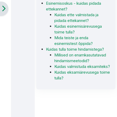
Esinemisoskus - kuidas pidada
ettekannet?
Kuidas ette valmistada ja
pidada ettekannet?
Kuidas esinemisärevusega
toime tulla?
Mida teiste ja enda
esinemistest õppida?
Kuidas tulla toime hindamistega?
Millised on enamkasutatavad
hindamismeetodid?
Kuidas valmistuda eksamiteks?
Kuidas eksamiärevusega toime
tulla?