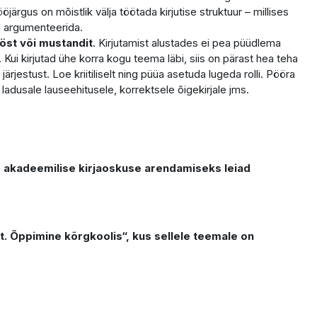
järgus on mõistlik välja töötada kirjutise struktuur – millises
id argumenteerida.
öst või mustandit
. Kirjutamist alustades ei pea püüdlema
 Kui kirjutad ühe korra kogu teema läbi, siis on pärast hea teha
ärjestust. Loe kriitiliselt ning püüa asetuda lugeda rolli. Pööra
ladusale lauseehitusele, korrektsele õigekirjale jms.
d akadeemilise kirjaoskuse arendamiseks leiad
ne kõrgkoolis“, kus sellele teemale on