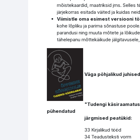
mõistekaardid, maatriksid jms. Selles töö
järjekorras esitada väited ja kuidas ne
Viimistle oma esimest versiooni tö
kohe lõpliku ja parima sõnastuse poole.
parandusi ning muuta mõtete ja lõikude j
tähelepanu mõttekäikude jälgitavusele, 
Väga põhjalikud juhise
"Tudengi käsiraamatust. Õppimi
pühendatud
järgmised peatükid:
33 Kirjalikud tööd
34 Teadusteksti vorm