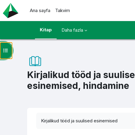
Ana içeriğe git
Ana sayfa
Takvim
Kitap
Daha fazla
Kurs dizinini aç
Kirjalikud tööd ja suulis
esinemised, hindamine
Tamamlama Gereklilikleri
Kirjalikud tööd ja suulised esinemised