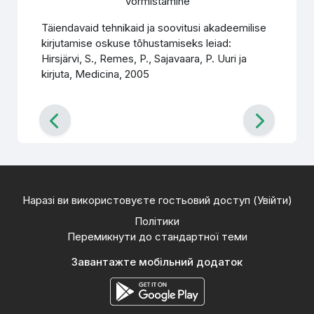
vormistamine
Täiendavaid tehnikaid ja soovitusi akadeemilise
kirjutamise oskuse tõhustamiseks leiad:
Hirsjärvi, S., Remes, P., Sajavaara, P. Uuri ja
kirjuta, Medicina, 2005
Наразі ви використовуєте гостьовий доступ (
Увійти
)
Політики
Перемикнути до стандартної теми
Завантажте мобільний додаток