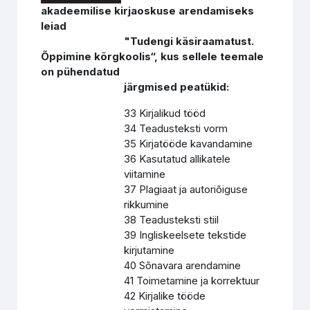
akadeemilise kirjaoskuse arendamiseks
leiad
"Tudengi käsiraamatust.
Õppimine kõrgkoolis“, kus sellele teemale
on pühendatud
järgmised peatükid:
33 Kirjalikud tööd
34 Teadusteksti vorm
35 Kirjatööde kavandamine
36 Kasutatud allikatele
viitamine
37 Plagiaat ja autoriõiguse
rikkumine
38 Teadusteksti stiil
39 Ingliskeelsete tekstide
kirjutamine
40 Sõnavara arendamine
41 Toimetamine ja korrektuur
42 Kirjalike tööde