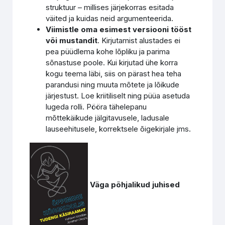
struktuur – millises järjekorras esitada
väited ja kuidas neid argumenteerida.
Viimistle oma esimest versiooni tööst
või mustandit
. Kirjutamist alustades ei
pea püüdlema kohe lõpliku ja parima
sõnastuse poole. Kui kirjutad ühe korra
kogu teema läbi, siis on pärast hea teha
parandusi ning muuta mõtete ja lõikude
järjestust. Loe kriitiliselt ning püüa asetuda
lugeda rolli. Pööra tähelepanu
mõttekäikude jälgitavusele, ladusale
lauseehitusele, korrektsele õigekirjale jms.
Väga põhjalikud juhised