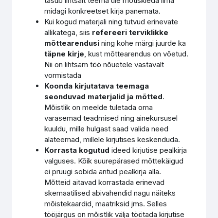
tasub lihtsalt teema üle mõtiskleda ilma
midagi konkreetset kirja panemata.
Kui kogud materjali ning tutvud erinevate
allikatega, siis
refereeri terviklikke
mõttearendusi
ning kohe märgi juurde ka
täpne kirje
, kust mõttearendus on võetud.
Nii on lihtsam töö nõuetele vastavalt
vormistada
Koonda kirjutatava teemaga
seonduvad materjalid ja mõtted
.
Mõistlik on meelde tuletada oma
varasemad teadmised ning ainekursusel
kuuldu, mille hulgast saad valida need
alateemad, millele kirjutises keskenduda.
Korrasta kogutud
ideed kirjutise pealkirja
valguses. Kõik suurepärased mõttekäigud
ei pruugi sobida antud pealkirja alla.
Mõtteid aitavad korrastada erinevad
skemaatilised abivahendid nagu näiteks
mõistekaardid, maatriksid jms. Selles
tööjärgus on mõistlik välja töötada kirjutise