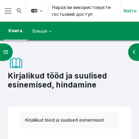
Перейти до головного вмісту
Наразі ви використовуєте
Увійти
Переключити введення пошуку
гостьовий доступ
Бокова панель
Книга
Більше
Відкритий покажчик курсу
Ві
Kirjalikud tööd ja suulised
esinemised, hindamine
Умови завершення
Kirjalikud tööd ja suulised esinemised