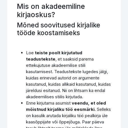
Mis on akadeemiline
kirjaoskus?
Mõned soovitused kirjalike
tööde koostamiseks
Loe
teiste poolt kirjutatud
teadustekste
, et saaksid parema
ettekujutuse akadeemilise stiili
kasutamisest. Teadustekste lugedes jälgi,
kuidas erinevad autorid on argumente
kasutanud, kuidas allikaid kasutanud, kuidas
järeldusi esitanud. Nii on lihtsam ka endal
akadeemilises stiilis kirjutada.
Enne kirjutama asumist
veendu, et oled
mõistnud kirjaliku töö eesmärki.
Selleks
on kasulik arutada kirjaliku töö pealkirja üle
kaasõppijate või õppejõuga. Paar päeva