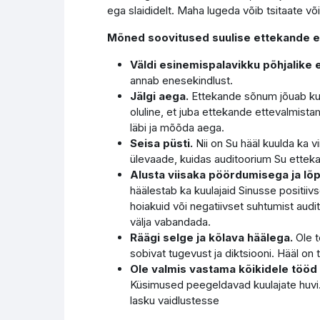
ega slaididelt. Maha lugeda võib tsitaate või 
Mõned soovitused suulise ettekande e
Väldi esinemispalavikku põhjalike 
annab enesekindlust.
Jälgi aega.
Ettekande sõnum jõuab kuul
oluline, et juba ettekande ettevalmista
läbi ja mõõda aega.
Seisa püsti.
Nii on Su hääl kuulda ka v
ülevaade, kuidas auditoorium Su etteka
Alusta viisaka pöördumisega ja lõ
häälestab ka kuulajaid Sinusse positiiv
hoiakuid või negatiivset suhtumist aud
välja vabandada.
Räägi selge ja kõlava häälega.
Ole t
sobivat tugevust ja diktsiooni. Hääl on t
Ole valmis vastama kõikidele tööd 
Küsimused peegeldavad kuulajate huvi. 
lasku vaidlustesse