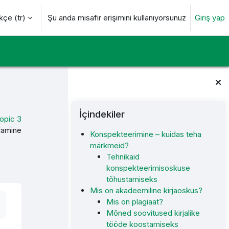
çe ‎(tr)‎
Şu anda misafir erişimini kullanıyorsunuz
Giriş yap
değiştir
Bloklar
İçindekiler 'yı atla
İçindekiler
opic 3
ndamine
Konspekteerimine – kuidas teha
märkmeid?
Tehnikaid
konspekteerimisoskuse
tõhustamiseks
Mis on akadeemiline kirjaoskus?
Mis on plagiaat?
Mõned soovitused kirjalike
tööde koostamiseks