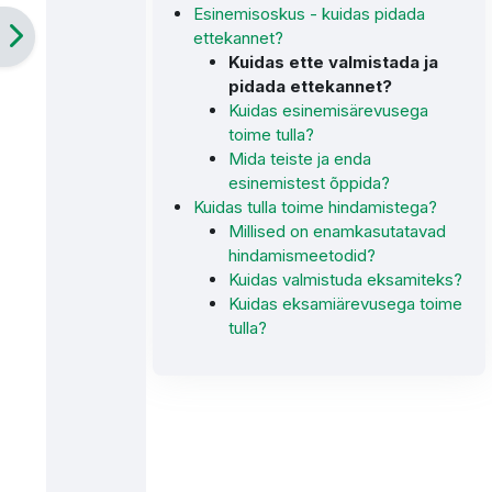
Esinemisoskus - kuidas pidada
ettekannet?
Kuidas ette valmistada ja
pidada ettekannet?
Kuidas esinemisärevusega
toime tulla?
Mida teiste ja enda
esinemistest õppida?
Kuidas tulla toime hindamistega?
Millised on enamkasutatavad
hindamismeetodid?
Kuidas valmistuda eksamiteks?
Kuidas eksamiärevusega toime
tulla?