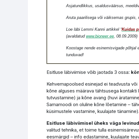
Asjatundlikkus, usaldusväärsus, meeldi
Aruta paarilisega või väiksemas grupis, 
Loe läbi Lemmi Kanni artikkel “
Kuidas p
(avaldatud
www.bioneer.ee
, 08.09.2009)
Koostage nende esinemisvigade põhjal es
tunduvad!
Esitluse läbiviimise võib jaotada 3 ossa:
kõn
Kehvemapoolsed esinejad ei teadvusta või al
kõne alguses määrava tähtsusega kontakti
tutvustamine) ja kõne avang (huvi äratamine
Samamoodi on oluline kõne lõetamine – tähe
küsimustele vastamine, kuulajate tänamine)
Esitluse läbiviimisel üheks väga levin
valitud tehnika, et toime tulla esinemisärev
eesmärgid – info edastamine, kuulajate tea