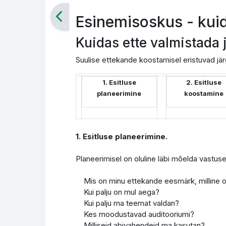
Esinemisoskus - kui
Kuidas ette valmistada 
Suulise ettekande koostamisel eristuvad jä
1. Esitluse
2. Esitluse
planeerimine
koostamine
1. Esitluse planeerimine.
Planeerimisel on oluline läbi mõelda vastus
Mis on minu ettekande eesmärk, milline 
Kui palju on mul aega?
Kui palju ma teemat valdan?
Kes moodustavad auditooriumi?
Milliseid abivahendeid ma kasutan?