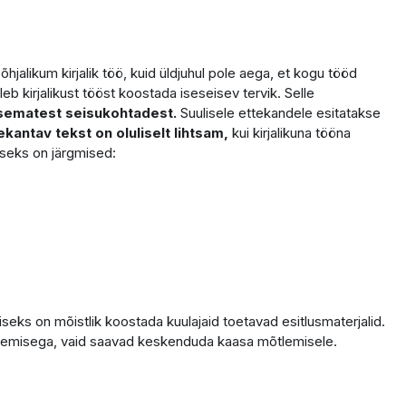
jalikum kirjalik töö, kuid üldjuhul pole aega, et kogu tööd
leb kirjalikust tööst koostada iseseisev tervik. Selle
lisematest seisukohtadest.
Suulisele ettekandele esitatakse
ekantav tekst on oluliselt lihtsam,
kui kirjalikuna tööna
iseks on järgmised:
s on mõistlik koostada kuulajaid toetavad esitlusmaterjalid.
egemisega, vaid saavad keskenduda kaasa mõtlemisele.