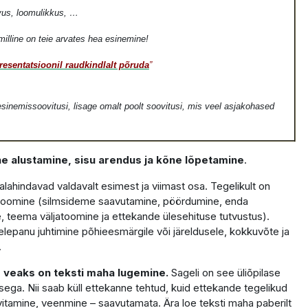
vus, loomulikkus, …
milline on teie arvates hea esinemine!
resentatsioonil raudkindlalt põruda
”
inemissoovitusi, lisage omalt poolt soovitusi, mis veel asjakohased
e alustamine, sisu arendus ja kõne lõpetamine
.
ahindavad valdavalt esimest ja viimast osa. Tegelikult on
 loomine (silmsideme saavutamine, pöördumine, enda
, teema väljatoomine ja ettekande ülesehituse tutvustus).
lepanu juhtimine põhieesmärgile või järeldusele, kokkuvõte ja
.
ud veaks on teksti maha lugemine.
Sageli on see üliõpilase
usega. Nii saab küll ettekanne tehtud, kuid ettekande tegelikud
vitamine, veenmine – saavutamata. Ära loe teksti maha paberilt