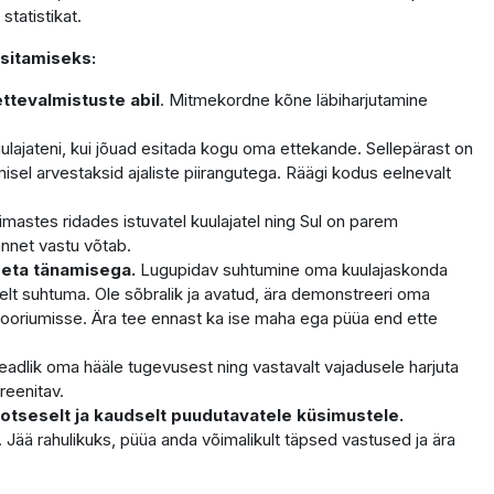
statistikat.
sitamiseks:
ettevalmistuste abil
. Mitmekordne kõne läbiharjutamine
ajateni, kui jõuad esitada kogu oma ettekande. Sellepärast on
misel arvestaksid ajaliste piirangutega. Räägi kodus eelnevalt
iimastes ridades istuvatel kuulajatel ning Sul on parem
nnet vastu võtab.
peta tänamisega.
Lugupidav suhtumine oma kuulajaskonda
selt suhtuma. Ole sõbralik ja avatud, ära demonstreeri oma
itooriumisse. Ära tee ennast ka ise maha ega püüa end ette
eadlik oma hääle tugevusest ning vastavalt vajadusele harjuta
reenitav.
otseselt ja kaudselt puudutavatele küsimustele.
Jää rahulikuks, püüa anda võimalikult täpsed vastused ja ära