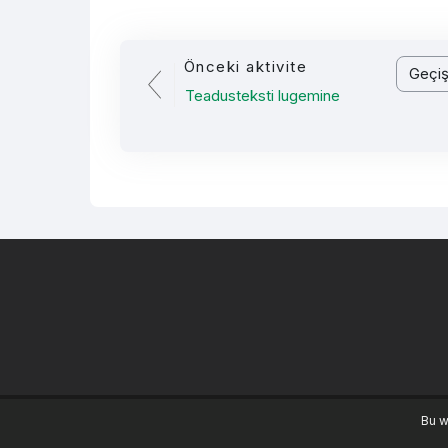
Önceki aktivite
Geçiş y
Teadusteksti lugemine
Bu w