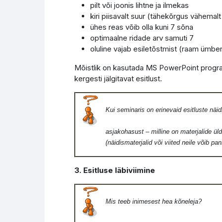
pilt või joonis lihtne ja ilmekas
kiri piisavalt suur (tähekõrgus vähemalt
ühes reas võib olla kuni 7 sõna
optimaalne ridade arv samuti 7
oluline vajab esiletõstmist (raam ümber
Mõistlik on kasutada MS PowerPoint progr
kergesti jälgitavat esitlust.
Kui seminaris on erinevaid esitluste näid
asjakohasust – milline on materjalide üldmul
(näidismaterjalid või viited neile võib panna 
3. Esitluse läbiviimine
Mis teeb inimesest hea kõneleja?