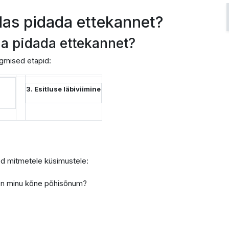
das pidada ettekannet?
ja pidada ettekannet?
rgmised etapid:
3. Esitluse läbiviimine
ed mitmetele küsimustele:
on minu kõne põhisõnum?