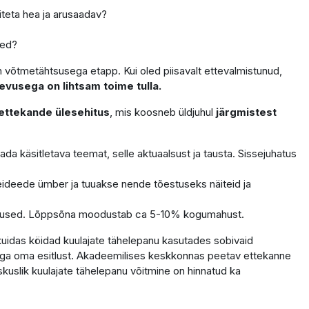
teta hea ja arusaadav?
sed?
n võtmetähtsusega etapp. Kui oled piisavalt ettevalmistunud,
vusega on lihtsam toime tulla.
ettekande ülesehitus
, mis koosneb üldjuhul
järgmistest
ada käsitletava teemat, selle aktuaalsust ja tausta. Sissejuhatus
deede ümber ja tuuakse nende tõestuseks näiteid ja
eldused. Lõppsõna moodustab ca 5-10% kogumahust.
kuidas köidad kuulajate tähelepanu kasutades sobivaid
dega oma esitlust. Akadeemilises keskkonnas peetav ettekanne
skuslik kuulajate tähelepanu võitmine on hinnatud ka