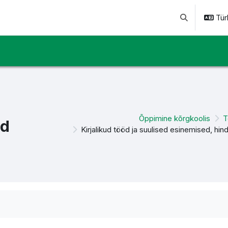
Türk
Arama girişini 
Õppimine kõrgkoolis
T
ed
Kirjalikud tööd ja suulised esinemised, hi