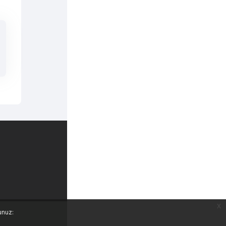
Mobil uygulamayı edinin
x
unuz: