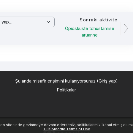
Sonraki aktivite
ap...
Õpioskuste tõhustamise
aruanne
Şu anda misafir erişimini kullanıyorsunuz (
Giriş yap
)
Politikalar
This theme was proudly developed by
eb sitesinde gezinmeye devam ederseniz, politikalarımızı kabul etmiş olurs
TTK Moodle Terms of Use