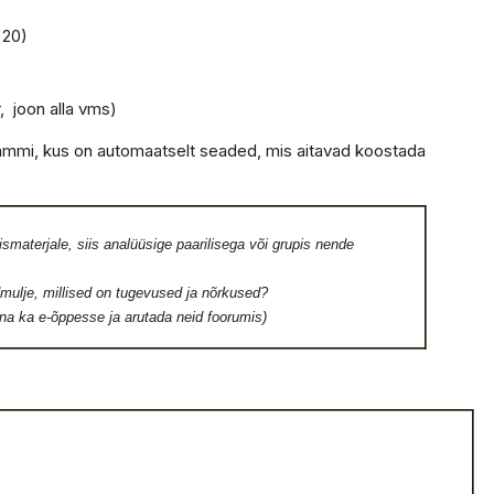
 20)
, joon alla vms)
ammi, kus on automaatselt seaded, mis aitavad koostada
ismaterjale, siis analüüsige paarilisega või grupis nende
je, millised on tugevused ja nõrkused?
ka e-õppesse ja arutada neid foorumis)