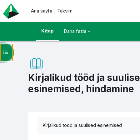
Ana içeriğe git
Ana sayfa
Takvim
Kitap
Daha fazla
Kurs dizinini aç
Kirjalikud tööd ja suulis
esinemised, hindamine
Tamamlama Gereklilikleri
Kirjalikud tööd ja suulised esinemised