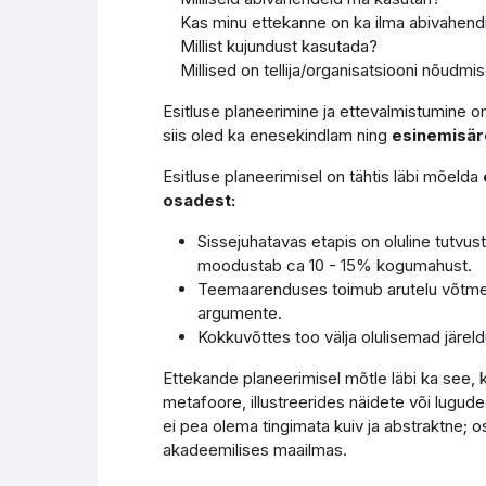
Kas minu ettekanne on ka ilma abivahendi
Millist kujundust kasutada?
Millised on tellija/organisatsiooni nõudmi
Esitluse planeerimine ja ettevalmistumine o
siis oled ka enesekindlam ning
esinemisäre
Esitluse planeerimisel on tähtis läbi mõelda
osadest:
Sissejuhatavas etapis on oluline tutvust
moodustab ca 10 - 15% kogumahust.
Teemaarenduses toimub arutelu võtmei
argumente.
Kokkuvõttes too välja olulisemad jär
Ettekande planeerimisel mõtle läbi ka see, 
metafoore, illustreerides näidete või lugu
ei pea olema tingimata kuiv ja abstraktne; o
akadeemilises maailmas.