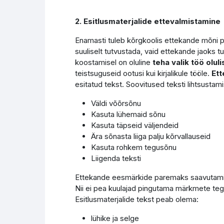
2. Esitlusmaterjalide ettevalmistamine
Enamasti tuleb kõrgkoolis ettekande mõni põh
suuliselt tutvustada, vaid ettekande jaoks tu
koostamisel on oluline
teha valik töö olu
teistsuguseid ootusi kui kirjalikule tööle.
Ett
esitatud tekst. Soovitused teksti lihtsustam
Väldi võõrsõnu
Kasuta lühemaid sõnu
Kasuta täpseid väljendeid
Ära sõnasta liiga palju kõrvallauseid
Kasuta rohkem tegusõnu
Liigenda teksti
Ettekande eesmärkide paremaks saavutamisek
Nii ei pea kuulajad pingutama märkmete t
Esitlusmaterjalide tekst peab olema:
lühike ja selge