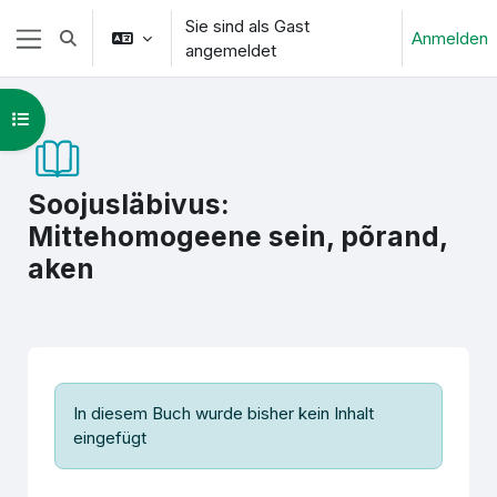
Zum Hauptinhalt
Sie sind als Gast
Anmelden
Sucheingabe umschalten
angemeldet
Website-Übersicht
Kursindex öffnen
Soojusläbivus:
Mittehomogeene sein, põrand,
aken
Abschlussbedingungen
In diesem Buch wurde bisher kein Inhalt
eingefügt