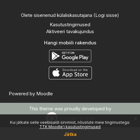
Olete sisenenud külaliskasutajana (
Logi sisse
)
Kasutustingimused
Aktiveeri tavakujundus
Hangi mobiili rakendus
Powered by
Moodle
This theme was proudly developed by
x
Kui jätkate selle veebisaidi sirvimist, nõustute meie tingimustega:
TTK Moodle'i kasutustingimused
Jätka