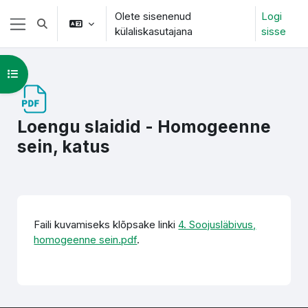
Jäta vahele peasisuni
Olete sisenenud
Logi
Lülitab otsingu sisendi
külaliskasutajana
sisse
Küljepaneel
Ava kursuse sisukord
Loengu slaidid - Homogeenne
sein, katus
Lõpetamise nõuded
Faili kuvamiseks klõpsake linki
4. Soojusläbivus,
homogeenne sein.pdf
.