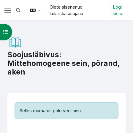
Jäta vahele peasisuni
Olete sisenenud
Logi
Lülitab otsingu sisendi
külaliskasutajana
sisse
Küljepaneel
Ava kursuse sisukord
Soojusläbivus:
Mittehomogeene sein, põrand,
aken
Lõpetamise nõuded
Selles raamatus pole veel sisu.