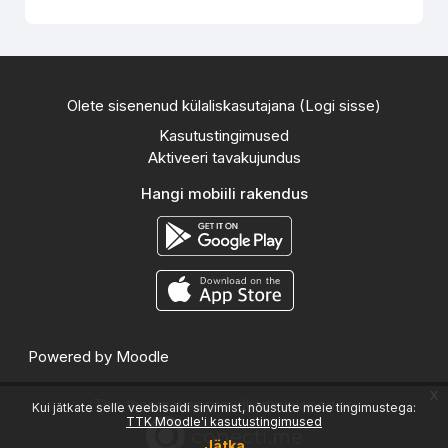
Olete sisenenud külaliskasutajana (
Logi sisse
)
Kasutustingimused
Aktiveeri tavakujundus
Hangi mobiili rakendus
Powered by
Moodle
x
This theme was proudly developed by
Kui jätkate selle veebisaidi sirvimist, nõustute meie tingimustega:
TTK Moodle'i kasutustingimused
Jätka