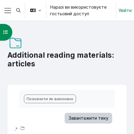
Перейти до головного вмісту
Наразі ви використовуєте
Увійти
Переключити введення пошуку
гостьовий доступ
Бокова панель
Відкритий покажчик курсу
Additional reading materials:
articles
Умови завершення
Позначити як виконано
Завантажити теку