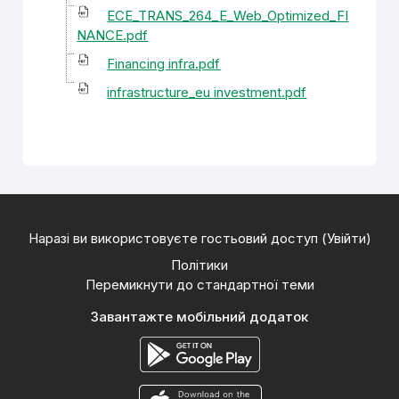
ECE_TRANS_264_E_Web_Optimized_FI
NANCE.pdf
Financing infra.pdf
infrastructure_eu investment.pdf
Наразі ви використовуєте гостьовий доступ (
Увійти
)
Політики
Перемикнути до стандартної теми
Завантажте мобільний додаток