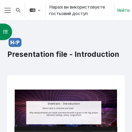
Перейти до головного вмісту
Наразі ви використовуєте
Увійти
Переключити введення пошуку
гостьовий доступ
Бокова панель
Відкритий покажчик курсу
Presentation file - Introduction
Умови завершення