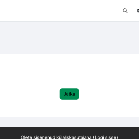
Lülitab 
Jätka
Olete sisenenud külaliskasutajana (
Logi sisse
)