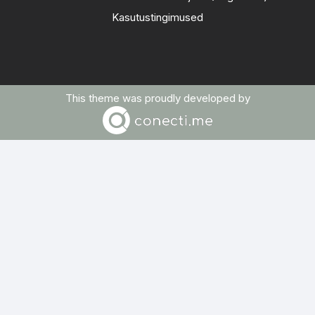
Kasutustingimused
This theme was proudly developed by