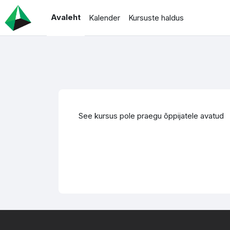
Jäta vahele peasisuni
Avaleht
Kalender
Kursuste haldus
See kursus pole praegu õppijatele avatud