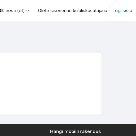
eesti ‎(et)‎
Olete sisenenud külaliskasutajana
Logi sisse
otsingu sisendi
Hangi mobiili rakendus