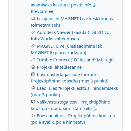
avamiseks kasuta e-posti: info @
flowbim.ee)
Lisajuhised MAGNET Live keskkonnas
toimetamiseks
Autodesk Viewer (kasuta Civil 3D või
InfraWorks vahendusel)
MAGNET Live (üleslaadimine läbi
MAGNET Explorer tarkvara)
Trimble Connect (IFC & LandXML tugi)
Projekti lähteülesanne
Küsimuste/tagasiside foorum -
Projektipõhine koostöö (max 3 punkti)
Laadi üles "Projekti esitlus" hindamiseks
(max 5 punkti)
Valikvastustega test - Projektipõhine
koostöö - õpitu kinnistamiseks (...
Eneseanalüüs - Projektipõhine koostöö
(pole avalik, pole hinnatav)