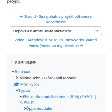
ресурс.
← Slaidid - Sissejuhatus projektipõhisesse 
koostöösse
Перейти к активному элементу
Video - Autodesk BIM 360 & InfraWorks Shared 
Views (video on ingliskeelne) →
Блоки
Пропустить Навигация
Навигация
В начало
Tallinna Tehnikakõrgkooli Moodle
Мои курсы
Курсы
Ehitusinfo modelleerimine (BIM) (EHE011) -
R. Puust
Õppemoodulid