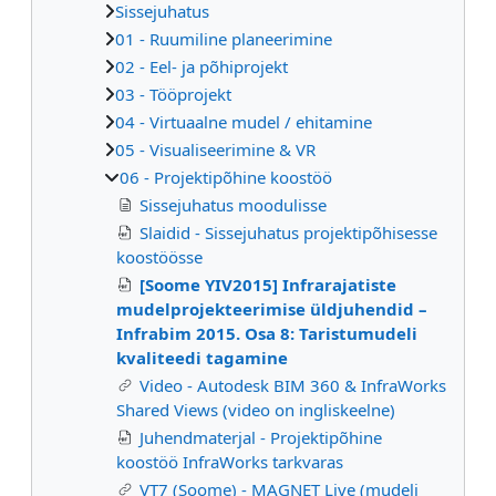
Sissejuhatus
01 - Ruumiline planeerimine
02 - Eel- ja põhiprojekt
03 - Tööprojekt
04 - Virtuaalne mudel / ehitamine
05 - Visualiseerimine & VR
06 - Projektipõhine koostöö
Sissejuhatus moodulisse
Slaidid - Sissejuhatus projektipõhisesse
koostöösse
[Soome YIV2015] Infrarajatiste
mudelprojekteerimise üldjuhendid –
Infrabim 2015. Osa 8: Taristumudeli
kvaliteedi tagamine
Video - Autodesk BIM 360 & InfraWorks
Shared Views (video on ingliskeelne)
Juhendmaterjal - Projektipõhine
koostöö InfraWorks tarkvaras
VT7 (Soome) - MAGNET Live (mudeli