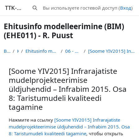
Перейти к основному содержанию
TTK-Moodle
Вы используете гостевой доступ (
Вход
)
Изменить данные поисковой строки
Ehitusinfo modelleerimine (BIM)
(EHE011) - R. Puust
В начало
Курсы
Ehitusinfo modelleerimine (BIM) (EHE011) - R. Puust
06 - Projektipõhine koostöö
[Soome YIV2015] Infrarajatiste mudelprojekteerimise üldjuhendid – Infr...
[Soome YIV2015] Infrarajatiste
mudelprojekteerimise
üldjuhendid – Infrabim 2015. Osa
8: Taristumudeli kvaliteedi
tagamine
Требуемые условия завершения
Нажмите на ссылку
[Soome YIV2015] Infrarajatiste
mudelprojekteerimise üldjuhendid – Infrabim 2015. Osa
8: Taristumudeli kvaliteedi tagamine
, чтобы открыть