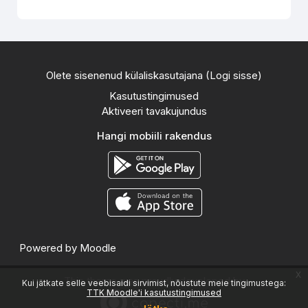
Olete sisenenud külaliskasutajana (
Logi sisse
)
Kasutustingimused
Aktiveeri tavakujundus
Hangi mobiili rakendus
Powered by
Moodle
x
This theme was proudly developed by
Kui jätkate selle veebisaidi sirvimist, nõustute meie tingimustega:
TTK Moodle'i kasutustingimused