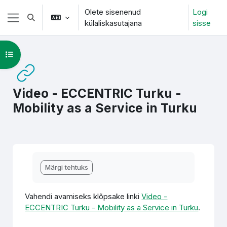
Jäta vahele peasisuni
Olete sisenenud
Logi
Lülitab otsingu sisendi
külaliskasutajana
sisse
Küljepaneel
Ava kursuse sisukord
Video - ECCENTRIC Turku -
Mobility as a Service in Turku
Lõpetamise nõuded
Märgi tehtuks
Vahendi avamiseks klõpsake linki
Video -
ECCENTRIC Turku - Mobility as a Service in Turku
.