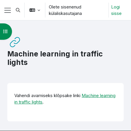
Jäta vahele peasisuni
Olete sisenenud
Logi
Lülitab otsingu sisendi
külaliskasutajana
sisse
Küljepaneel
Ava kursuse sisukord
Machine learning in traffic
lights
Lõpetamise nõuded
Vahendi avamiseks klõpsake linki
Machine learning
in traffic lights
.