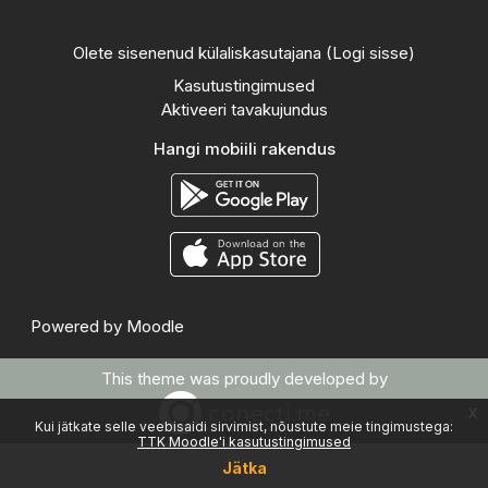
Olete sisenenud külaliskasutajana (
Logi sisse
)
Kasutustingimused
Aktiveeri tavakujundus
Hangi mobiili rakendus
Powered by
Moodle
This theme was proudly developed by
x
Kui jätkate selle veebisaidi sirvimist, nõustute meie tingimustega:
TTK Moodle'i kasutustingimused
Jätka