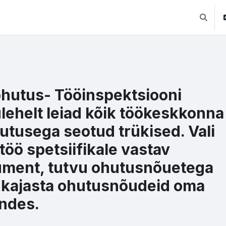
Lülitab 
hutus- Tööinspektsiooni
lehelt leiad kõik töökeskkonna
hutusega seotud trükised. Vali
töö spetsiifikale vastav
ment, tutvu ohutusnõuetega
 kajasta ohutusnõudeid oma
ndes.