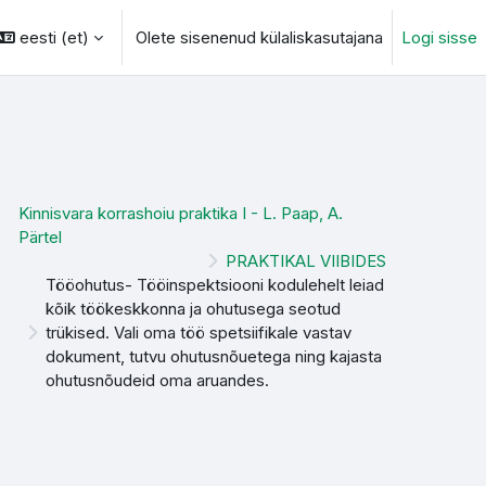
eesti ‎(et)‎
Olete sisenenud külaliskasutajana
Logi sisse
otsingu sisendi
Kinnisvara korrashoiu praktika I - L. Paap, A.
Pärtel
PRAKTIKAL VIIBIDES
Tööohutus- Tööinspektsiooni kodulehelt leiad
kõik töökeskkonna ja ohutusega seotud
trükised. Vali oma töö spetsiifikale vastav
dokument, tutvu ohutusnõuetega ning kajasta
ohutusnõudeid oma aruandes.