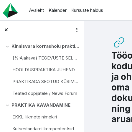
Jäta vahele peasisuni
Avaleht
Kalender
Kursuste haldus
Kinnisvara korrashoiu praktika I
Ahenda
Tööo
{%:Ajakava} TEGEVUSTE SELGITUSED TÄHTAJALINE AJAKA...
kodu
HOOLDUSPRAKTIKA JUHEND
ja o
PRAKTIKAGA SEOTUD KÜSIMUSED JA VASTUSED
oma 
Teated õppijatele / News Forum
doku
PRAKTIKA KAVANDAMINE
ning
Ahenda
arua
EKKL liikmete nimekiri
Kutsestandardi kompententsid