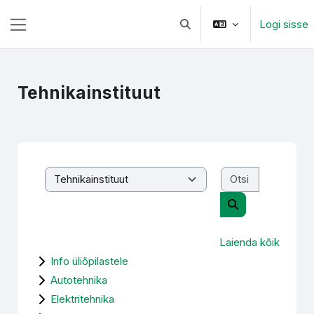
Jäta vahele peasisuni
Logi sisse
Lülitab otsingu sisendi
Küljepaneel
Tehnikainstituut
Otsi kursusi
Kursuste kategooriad
Otsi kursusi
Laienda kõik
Info üliõpilastele
Autotehnika
Elektritehnika