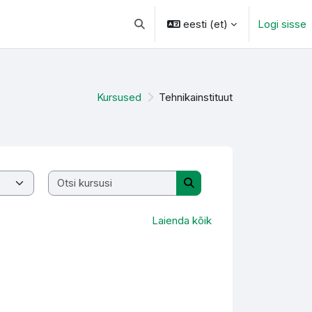
eesti ‎(et)‎
Logi sisse
Lülitab otsingu sisendi
Kursused
Tehnikainstituut
Otsi kursusi
Otsi kursusi
Laienda kõik