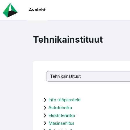
Jäta vahele peasisuni
Avaleht
Tehnikainstituut
Kursuste kategooriad
Info üliõpilastele
Autotehnika
Elektritehnika
Masinaehitus