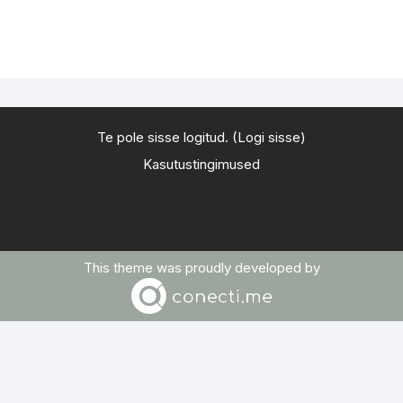
Te pole sisse logitud. (
Logi sisse
)
Kasutustingimused
This theme was proudly developed by