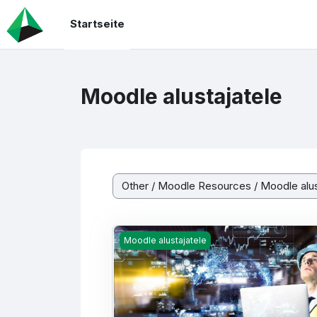
Zum Hauptinhalt
Startseite
Moodle alustajatele
Kursbereiche
MA - L. Murumaa
Moodle alustajatele