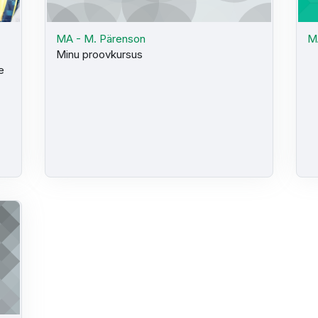
MA - M. Pärenson
M
Minu proovkursus
e