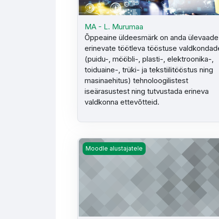
MA - L. Murumaa
Õppeaine üldeesmärk on anda ülevaade
erinevate töötleva tööstuse valdkondad
(puidu-, mööbli-, plasti-, elektroonika-,
toiduaine-, trüki- ja tekstiilitööstus ning
masinaehitus) tehnoloogilistest
iseärasustest ning tutvustada erineva
valdkonna ettevõtteid.
MA - P. Siitan
Moodle alustajatele