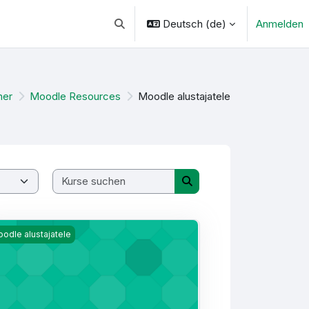
Deutsch ‎(de)‎
Anmelden
Sucheingabe umschalten
her
Moodle Resources
Moodle alustajatele
Kurse suchen
Kurse suchen
 - M. Sauga
odle alustajatele