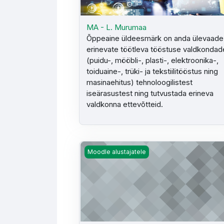
MA - L. Murumaa
Õppeaine üldeesmärk on anda ülevaade
erinevate töötleva tööstuse valdkondad
(puidu-, mööbli-, plasti-, elektroonika-,
toiduaine-, trüki- ja tekstiilitööstus ning
masinaehitus) tehnoloogilistest
iseärasustest ning tutvustada erineva
valdkonna ettevõtteid.
MA - P. Siitan
Moodle alustajatele