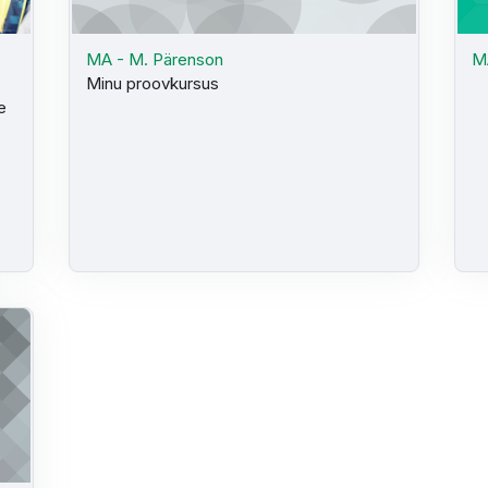
MA - M. Pärenson
M
Minu proovkursus
e